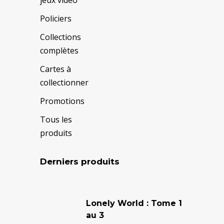
Policiers
Collections
complètes
Cartes à
collectionner
Promotions
Tous les
produits
Derniers produits
Le
Le
prix
prix
Lonely World : Tome 1
au 3
initial
actuel