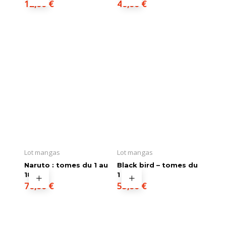
12,00
€
40,00
€
Lot mangas
Lot mangas
Naruto : tomes du 1 au
Black bird – tomes du
18
1 au 11
70,00
€
55,00
€