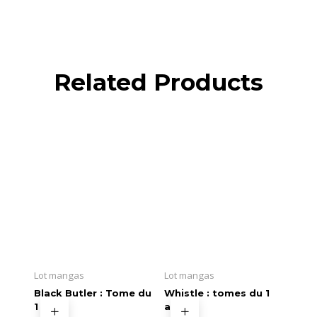
Related Products
Lot mangas
Lot mangas
Black Butler : Tome du
Whistle : tomes du 1
1 au 4
au 9