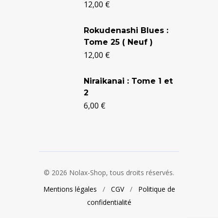
12,00
€
était :
est :
24,90 €.
20,50 €.
Rokudenashi Blues :
Tome 25 ( Neuf )
12,00
€
Niraikanai : Tome 1 et
2
6,00
€
© 2026 Nolax-Shop, tous droits réservés.
Mentions légales
/
CGV
/
Politique de
confidentialité