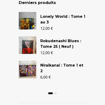
Derniers produits
Le
Le
Lonely World : Tome 1
prix
prix
au 3
initial
actuel
12,00
€
était :
est :
Rokudenashi Blues :
24,90 €.
20,50 €.
Tome 25 ( Neuf )
12,00
€
Niraikanai : Tome 1 et
2
6,00
€