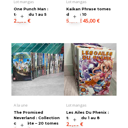
Lot mangas
Lot mangas
One Punch Man :
Kaikan Phrase tomes
tomes du 1 au 5
du 1 au 10
Le
Le
20,00
€
45,00
€
55,00
€
prix
prix
initial
actuel
était :
est :
55,00 €.
45,00 €.
A la une
Lot mangas
The Promised
Les Ailes Du Phenix :
Neverland : Collection
tomes du 1 au 8
complète – 20 tomes
25,00
€