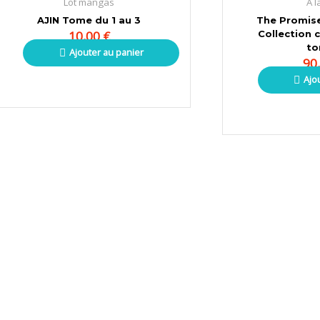
Lot mangas
A l
AJIN Tome du 1 au 3
The Promise
10,00
€
Collection 
t
Ajouter au panier
90
Ajo