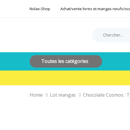
Skip
Skip
Nolax-Shop
Achat/vente livres et mangas neufs/oc
links
to
primary
navigation
Search
Product
Skip
for:
Category:
to
content
Toutes les catégories
Home
Lot mangas
Chocolate Cosmos : T