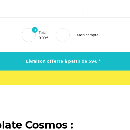
0
Total
Mon compte
0,00
€
Livraison offerte à partir de 59€ *
late Cosmos :