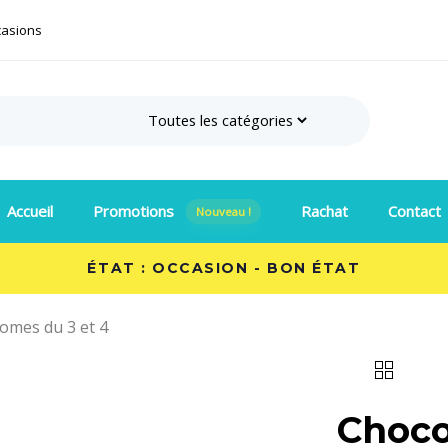
casions
Search
Accueil
Promotions
Rachat
Contact
Nouveau !
ÉTAT : OCCASION - BON ÉTAT
omes du 3 et 4
CHOCOLATE
COSMOS
:
Choco
TOMES
DU