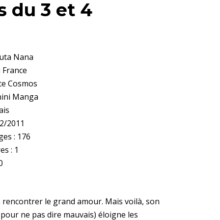
 du 3 et 4
ruta Nana
i France
ate Cosmos
anini Manga
ais
02/2011
es : 176
es : 1
0
e rencontrer le grand amour. Mais voilà, son
(pour ne pas dire mauvais) éloigne les