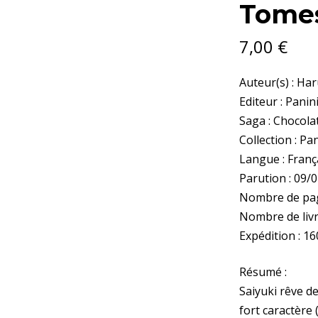
Tomes
3
ET
4
7,00
€
QUANTITY
Auteur(s) : Ha
Editeur : Panin
Saga : Chocol
Collection : P
Langue : Franç
Parution : 09/
Nombre de pag
Nombre de livr
Expédition : 16
Résumé :
Saiyuki rêve d
fort caractère 