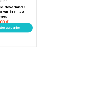
a une
d Neverland :
complète – 20
omes
,00
€
uter au panier