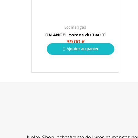
Lot mangas
DN ANGEL tomes du 1 au 11
39,00
€
Ajouter au panier
Nolax-Shop, achat/vente de livres et mangas neu