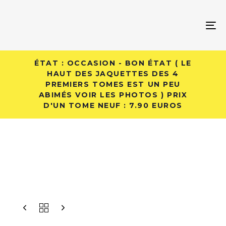
Skip
Skip
links
to
To
primary
na
navigation
Skip
ÉTAT : OCCASION - BON ÉTAT ( LE
to
HAUT DES JAQUETTES DES 4
PREMIERS TOMES EST UN PEU
content
ABIMÉS VOIR LES PHOTOS ) PRIX
D'UN TOME NEUF : 7.90 EUROS