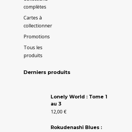
complètes
Cartes à
collectionner
Promotions
Tous les
produits
Derniers produits
Le
Le
prix
prix
Lonely World : Tome 1
au 3
initial
actuel
12,00
€
était :
est :
24,90 €.
20,50 €.
Rokudenashi Blues :