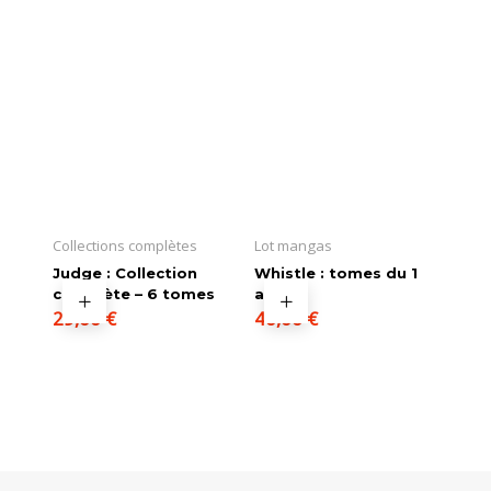
Collections complètes
Lot mangas
Judge : Collection
Whistle : tomes du 1
complète – 6 tomes
au 9
29,00
€
40,00
€