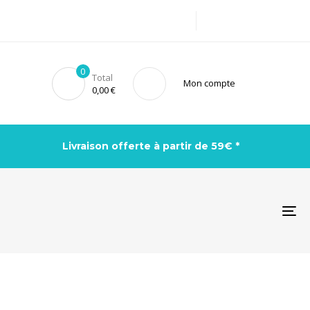
0
Total
Mon compte
0,00
€
Livraison offerte à partir de 59€ *
To
na