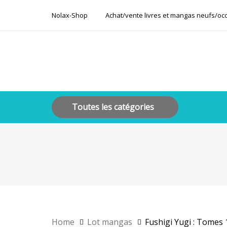
Skip
Skip
Nolax-Shop
Achat/vente livres et mangas neufs/oc
links
to
primary
navigation
Skip
to
content
Toutes les catégories
Home
Lot mangas
Fushigi Yugi : Tomes 