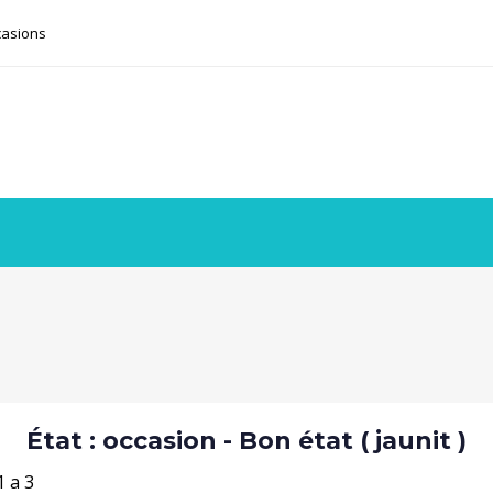
casions
État : occasion - Bon état ( jaunit )
1 a 3