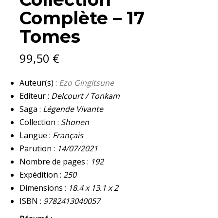
17
Complète – 17
TOMES
QUANTITY
Tomes
99,50
€
Auteur(s) :
Ezo Gingitsune
Editeur :
Delcourt / Tonkam
Saga :
Légende Vivante
Collection :
Shonen
Langue :
Français
Parution :
14/07/2021
Nombre de pages :
192
Expédition :
250
Dimensions :
18.4 x 13.1 x 2
ISBN :
9782413040057