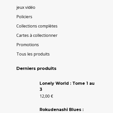
jeux vidéo
Policiers
Collections complètes
Cartes à collectionner
Promotions
Tous les produits
Derniers produits
Le
Le
Lonely World : Tome 1 au
prix
prix
3
initial
actuel
12,00
€
était :
est :
24,90 €.
20,50 €.
Rokudenashi Blues :