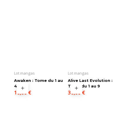
Lot mangas
Lot mangas
Awaken : Tome du 1 au
Alive Last Evolution :
4
Tome du 1 au 9
16,00
€
36,00
€