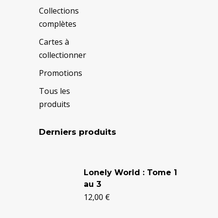
Collections
complètes
Cartes à
collectionner
Promotions
Tous les
produits
Derniers produits
Le
Le
prix
prix
Lonely World : Tome 1
au 3
initial
actuel
12,00
€
était :
est :
24,90 €.
20,50 €.