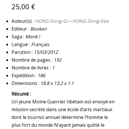
5
25,00
€
QUANTITY
Auteur(s) :
HONG Dong-Gi
–
HONG Dong-Kee
Editeur :
Booken
Saga :
Monk !
Langue :
Français
Parution :
15/03/2012
Nombre de pages :
192
Nombre de livres :
1
Expédition :
186
Dimensions :
18.8 x 13.2 x 1.1
Résumé :
Un jeune Moine Guerrier tibétain est envoyé en
mission secrète dans une école d’arts martiaux
dont le tournoi annuel détermine l’homme le
plus fort du monde N’ayant jamais quitté le