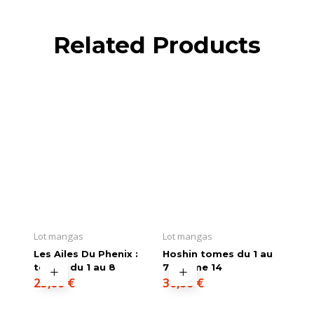
Related Products
Lot mangas
Lot mangas
Les Ailes Du Phenix :
Hoshin tomes du 1 au
tomes du 1 au 8
7 + tome 14
25,00
€
30,00
€