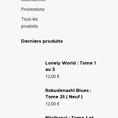
Promotions
Tous les
produits
Derniers produits
Le
Le
prix
prix
Lonely World : Tome 1
au 3
initial
actuel
12,00
€
était :
est :
24,90 €.
20,50 €.
Rokudenashi Blues :
Tome 25 ( Neuf )
12,00
€
Niraikanai : Tome 1 et