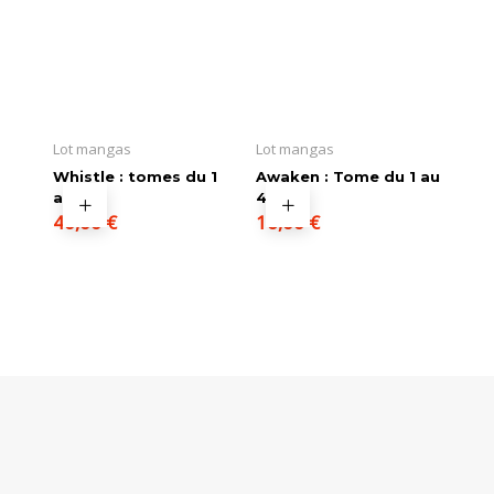
Lot mangas
Lot mangas
Whistle : tomes du 1
Awaken : Tome du 1 au
au 9
4
40,00
€
16,00
€