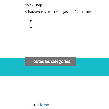
Skip
Skip
Nolax-Shop
links
to
Achat/vente livres et mangas neufs/occasions
primary
navigation
Skip
to
content
Toutes les catégories
Home