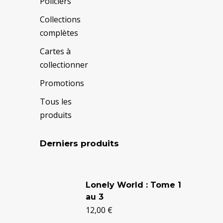
Policiers
Collections
complètes
Cartes à
collectionner
Promotions
Tous les
produits
Derniers produits
Le
Le
prix
prix
Lonely World : Tome 1
au 3
initial
actuel
12,00
€
était :
est :