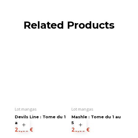
Related Products
Lot mangas
Lot mangas
Devils Line : Tome du 1
Mashle : Tome du 1 au
au 5
5
20,00
€
20,00
€