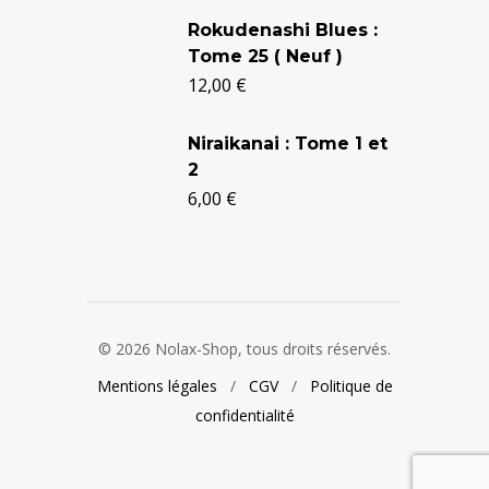
24,90 €.
20,50 €.
Rokudenashi Blues :
Tome 25 ( Neuf )
12,00
€
Niraikanai : Tome 1 et
2
6,00
€
© 2026 Nolax-Shop, tous droits réservés.
Mentions légales
/
CGV
/
Politique de
confidentialité