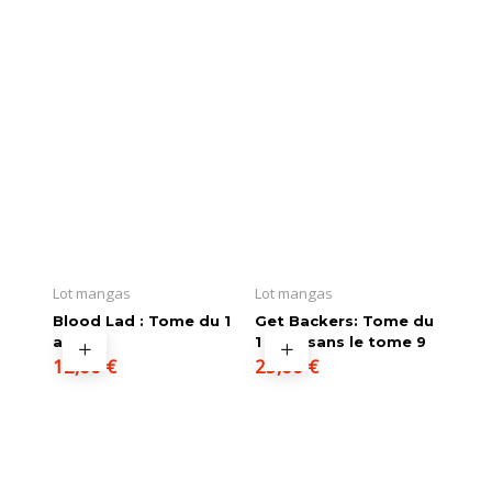
Lot mangas
Lot mangas
Blood Lad : Tome du 1
Get Backers: Tome du
au 4
1 au 11 sans le tome 9
12,00
€
25,00
€