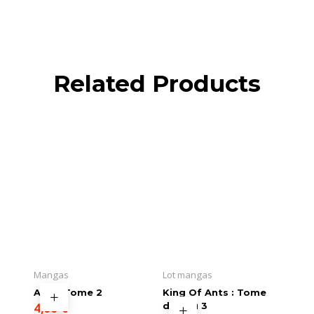
Related Products
Mangas
Lot mangas
AJIN : Tome 2
King Of Ants : Tome
4,00
€
du 1 au 3