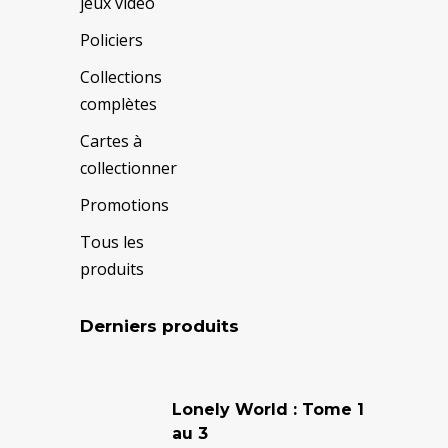
jeux vidéo
Policiers
Collections
complètes
Cartes à
collectionner
Promotions
Tous les
produits
Derniers produits
Le
Le
prix
prix
Lonely World : Tome 1
au 3
initial
actuel