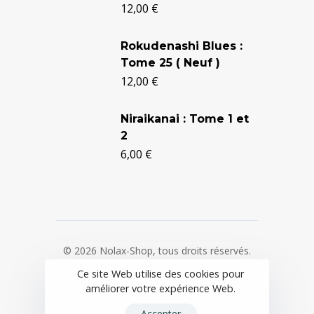
12,00
€
était :
est :
24,90 €.
20,50 €.
Rokudenashi Blues :
Tome 25 ( Neuf )
12,00
€
Niraikanai : Tome 1 et
2
6,00
€
© 2026 Nolax-Shop, tous droits réservés.
Ce site Web utilise des cookies pour
Mentions légales
/
CGV
/
Politique de
améliorer votre expérience Web.
confidentialité
Accepter