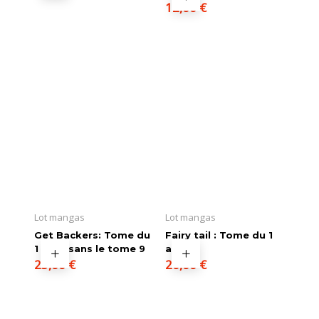
12,00
€
Lot mangas
Lot mangas
Get Backers: Tome du
Fairy tail : Tome du 1
1 au 11 sans le tome 9
au 6
25,00
€
20,00
€