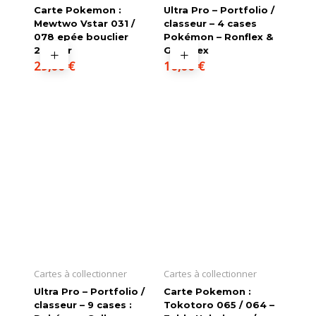
Carte Pokemon :
Ultra Pro – Portfolio /
Mewtwo Vstar 031 /
classeur – 4 cases
078 epée bouclier
Pokémon – Ronflex &
2022 fr
Goinfrex
29,00
€
10,00
€
Cartes à collectionner
Cartes à collectionner
Ultra Pro – Portfolio /
Carte Pokemon :
classeur – 9 cases :
Tokotoro 065 / 064 –