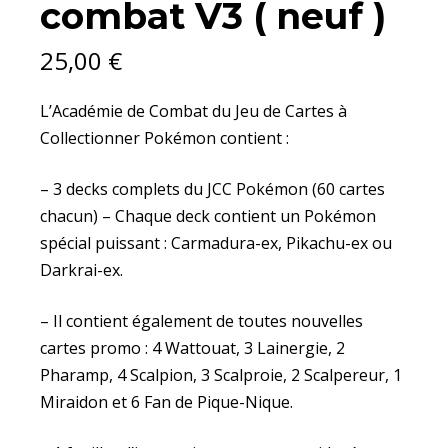
combat V3 ( neuf )
NEUF
)
QUANTITY
25,00
€
L’Académie de Combat du Jeu de Cartes à
Collectionner Pokémon contient :
– 3 decks complets du JCC Pokémon (60 cartes
chacun) – Chaque deck contient un Pokémon
spécial puissant : Carmadura-ex, Pikachu-ex ou
Darkrai-ex.
– Il contient également de toutes nouvelles
cartes promo : 4 Wattouat, 3 Lainergie, 2
Pharamp, 4 Scalpion, 3 Scalproie, 2 Scalpereur, 1
Miraidon et 6 Fan de Pique-Nique.