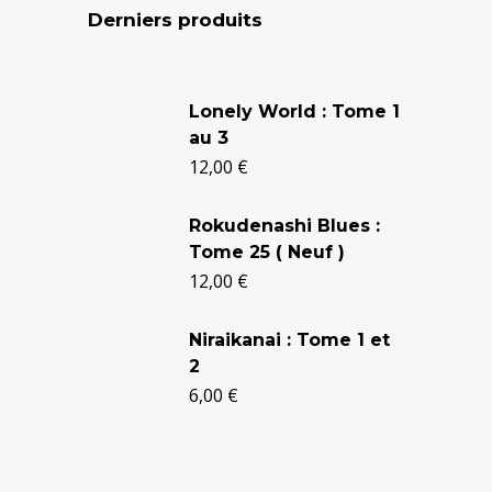
Derniers produits
Le
Le
prix
prix
Lonely World : Tome 1
au 3
initial
actuel
12,00
€
était :
est :
24,90 €.
20,50 €.
Rokudenashi Blues :
Tome 25 ( Neuf )
12,00
€
Niraikanai : Tome 1 et
2
6,00
€