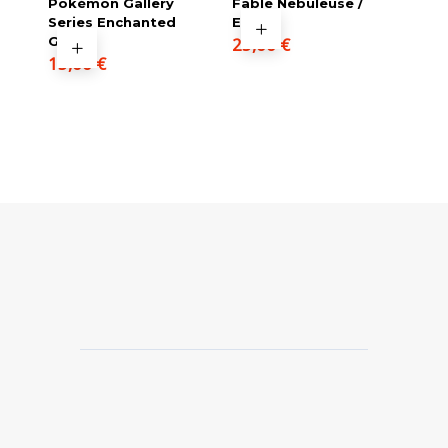
Pokémon Gallery
Fable Nebuleuse /
Series Enchanted
EV6.5
Glade
25,00
€
15,00
€