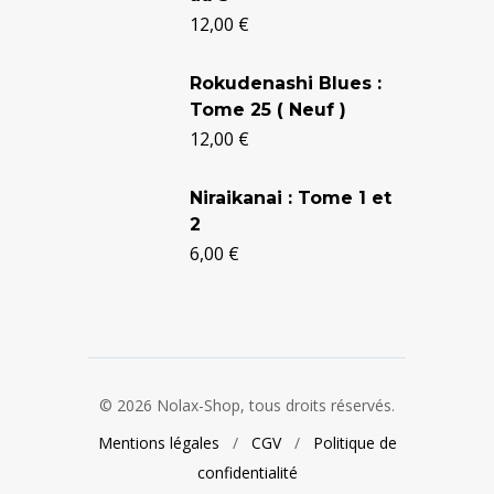
12,00
€
était :
est :
24,90 €.
20,50 €.
Rokudenashi Blues :
Tome 25 ( Neuf )
12,00
€
Niraikanai : Tome 1 et
2
6,00
€
© 2026 Nolax-Shop, tous droits réservés.
Mentions légales
/
CGV
/
Politique de
confidentialité