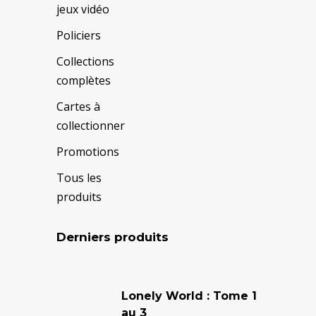
jeux vidéo
Policiers
Collections
complètes
Cartes à
collectionner
Promotions
Tous les
produits
Derniers produits
Le
Le
prix
prix
Lonely World : Tome 1
au 3
initial
actuel