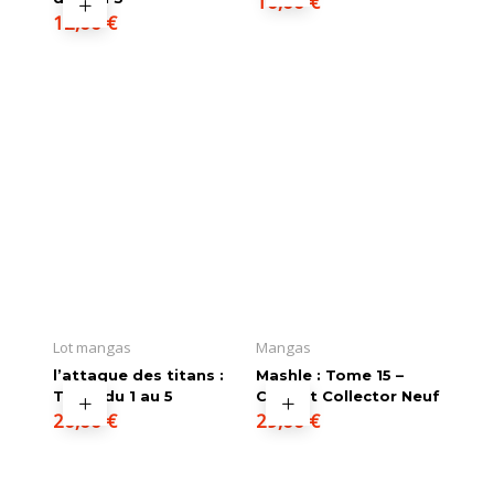
10,00
€
12,00
€
Lot mangas
Mangas
l’attaque des titans :
Mashle : Tome 15 –
Tome du 1 au 5
Coffret Collector Neuf
20,00
€
29,00
€