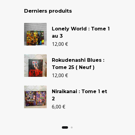
Derniers produits
Le
Le
Lonely World : Tome 1
prix
prix
au 3
initial
actuel
12,00
€
était :
est :
Rokudenashi Blues :
24,90 €.
20,50 €.
Tome 25 ( Neuf )
12,00
€
Niraikanai : Tome 1 et
2
6,00
€