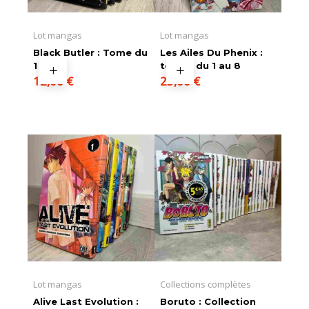
Lot mangas
Lot mangas
Black Butler : Tome du
Les Ailes Du Phenix :
1 au 4
tomes du 1 au 8
12,00
€
25,00
€
Lot mangas
Collections complètes
Alive Last Evolution :
Boruto : Collection