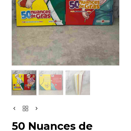
50
NUANCES
DE
50 Nuances de
GRAS
: