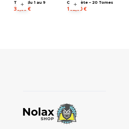
Tome du 1 au 9
Complète – 20 Tomes
36,00
€
102,00
€