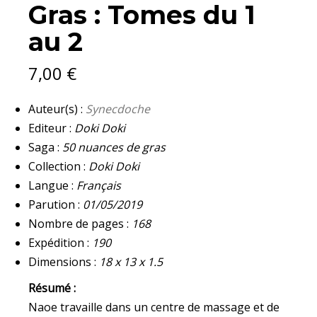
Gras : Tomes du 1
TOMES
DU
au 2
1
AU
2
7,00
€
QUANTITY
Auteur(s) :
Synecdoche
Editeur :
Doki Doki
Saga :
50 nuances de gras
Collection :
Doki Doki
Langue :
Français
Parution :
01/05/2019
Nombre de pages :
168
Expédition :
190
Dimensions :
18 x 13 x 1.5
Résumé :
Naoe travaille dans un centre de massage et de