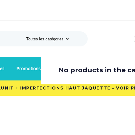
Search
eil
Promotions
Rachat
Contact
No products in the ca
Nouveau !
JAUNIT + IMPERFECTIONS HAUT JAQUETTE - VOIR 