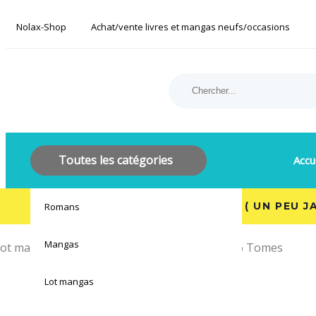
Skip
Skip
Nolax-Shop
links
Achat/vente livres et mangas neufs/occasions
to
primary
navigation
Search
Product
Skip
for:
Category:
to
content
Toutes les catégories
Accu
ÉTAT : OCCASION : BON ÉTAT ( UN PEU 
Romans
Mangas
ot mangas
Aspirin : Collection Complète – 6 Tomes
Lot mangas