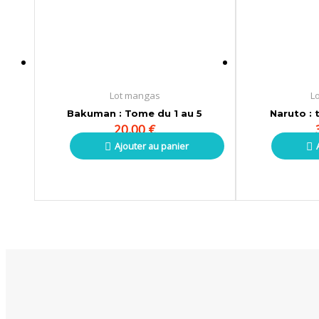
Lot mangas
L
Bakuman : Tome du 1 au 5
Naruto : 
20,00
€
Ajouter au panier
Le
Le
prix
prix
initial
actuel