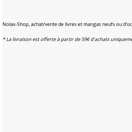
était :
est :
24,90 €.
20,50 €.
Nolax-Shop, achat/vente de livres et mangas neufs ou d’oc
* La livraison est offerte à partir de 59€ d'achats unique