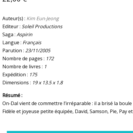
TOMES
QUANTITY
Auteur(s) :
Kim Eun-Jeong
Editeur :
Soleil Productions
Saga :
Aspirin
Langue :
Français
Parution :
23/11/2005
Nombre de pages :
172
Nombre de livres :
1
Expédition :
175
Dimensions :
19 x 13.5 x 1.8
Résumé :
On-Dal vient de commettre l’irréparable : il a brisé la boule
Fidèle et joyeuse petite équipée, David, Samson, Pie, Pay