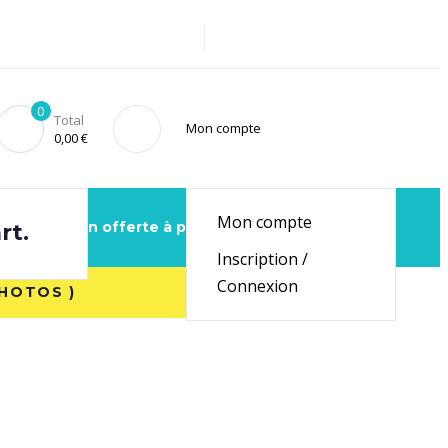
0
Total
Mon compte
0,00
€
Mon compte
Livraison offerte à partir de 59€ *
rt.
Inscription /
Connexion
PHOTOS )