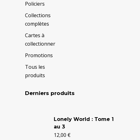
Policiers
Collections
complètes
Cartes à
collectionner
Promotions
Tous les
produits
Derniers produits
Le
Le
prix
prix
Lonely World : Tome 1
au 3
initial
actuel
12,00
€
était :
est :