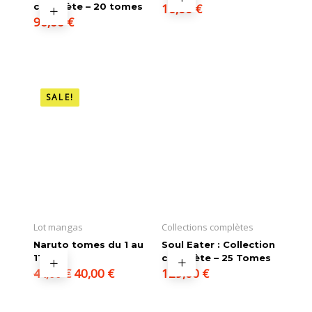
complète – 20 tomes
16,00
€
90,00
€
SALE!
Lot mangas
Collections complètes
Naruto tomes du 1 au
Soul Eater : Collection
11
complète – 25 Tomes
Le
Le
40,00
€
129,00
€
44,00
€
prix
prix
initial
actuel