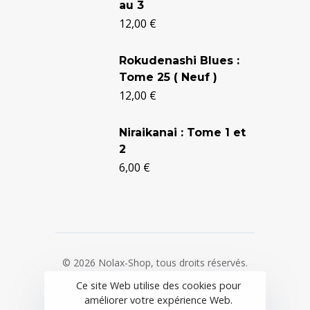
au 3
initial
actuel
12,00
€
était :
est :
24,90 €.
20,50 €.
Rokudenashi Blues :
Tome 25 ( Neuf )
12,00
€
Niraikanai : Tome 1 et
2
6,00
€
© 2026 Nolax-Shop, tous droits réservés.
Ce site Web utilise des cookies pour
Mentions légales
/
CGV
/
Politique de
améliorer votre expérience Web.
confidentialité