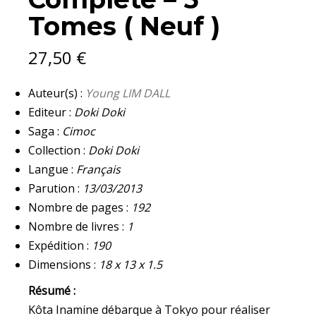
Tomes ( Neuf )
27,50
€
Auteur(s) :
Young LIM DALL
Editeur :
Doki Doki
Saga :
Cimoc
Collection :
Doki Doki
Langue :
Français
Parution :
13/03/2013
Nombre de pages :
192
Nombre de livres :
1
Expédition :
190
Dimensions :
18 x 13 x 1.5
Résumé :
Kôta Inamine débarque à Tokyo pour réaliser