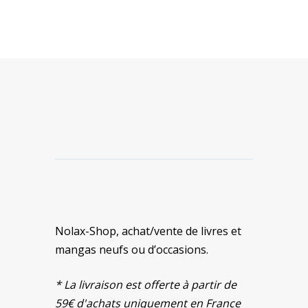
était :
est :
44,00 €.
40,00 €.
Nolax-Shop, achat/vente de livres et
mangas neufs ou d’occasions.
* La livraison est offerte à partir de
59€ d'achats uniquement en France