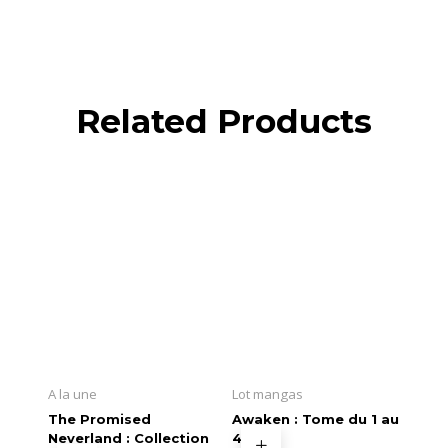
Related Products
A la une
Lot mangas
The Promised
Awaken : Tome du 1 au
Neverland : Collection
4