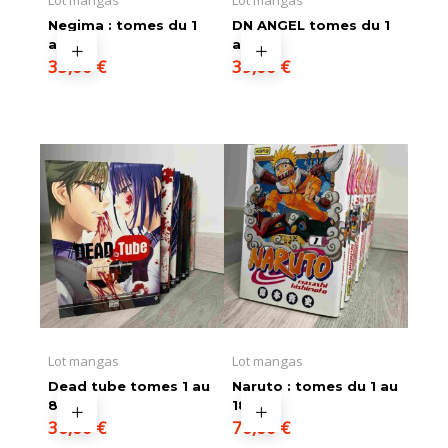
Lot mangas
Lot mangas
Negima : tomes du 1
DN ANGEL tomes du 1
au 10
au 11
35,00
€
39,00
€
Lot mangas
Lot mangas
Dead tube tomes 1 au
Naruto : tomes du 1 au
8
18
36,00
€
70,00
€