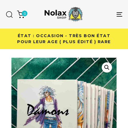
Skip
Skip
links
to
0
To
primary
na
navigation
Skip
ÉTAT : OCCASION - TRÈS BON ÉTAT
to
POUR LEUR AGE ( PLUS ÉDITÉ ) RARE
content