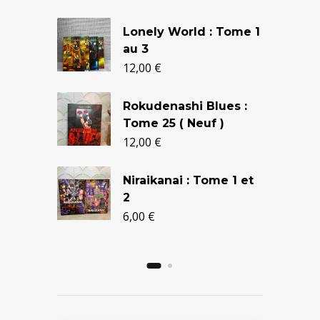
Le
Le
Lonely World : Tome 1
prix
prix
au 3
initial
actuel
12,00
€
était :
est :
Rokudenashi Blues :
24,90 €.
20,50 €.
Tome 25 ( Neuf )
12,00
€
Niraikanai : Tome 1 et
2
6,00
€