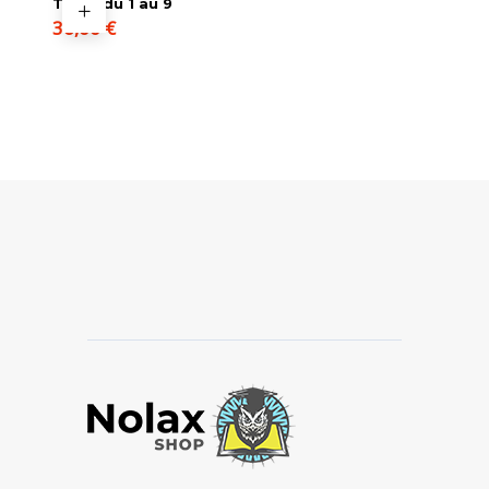
Tome du 1 au 9
36,00
€