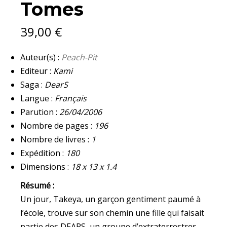
Tomes
39,00
€
Auteur(s) :
Peach-Pit
Editeur :
Kami
Saga :
DearS
Langue :
Français
Parution :
26/04/2006
Nombre de pages :
196
Nombre de livres :
1
Expédition :
180
Dimensions :
18 x 13 x 1.4
Résumé :
Un jour, Takeya, un garçon gentiment paumé à
l’école, trouve sur son chemin une fille qui faisait
partie des DEARS, un groupe d’extraterrestres