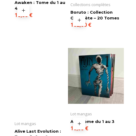
Awaken : Tome du 1 au
Collections complètes
4
Boruto : Collection
16,00
€
Complète – 20 Tomes
102,00
€
Lot mangas
AJIN Tome du 1 au 3
Lot mangas
10,00
€
Alive Last Evolution :