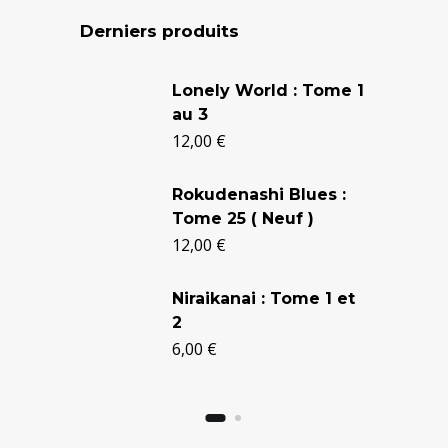
Derniers produits
Le
Le
Lonely World : Tome 1
prix
prix
au 3
initial
actuel
12,00
€
était :
est :
Rokudenashi Blues :
24,90 €.
20,50 €.
Tome 25 ( Neuf )
12,00
€
Niraikanai : Tome 1 et
2
6,00
€