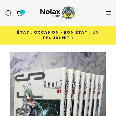
Skip
Skip
links
to
0
To
primary
na
navigation
Skip
ÉTAT : OCCASION - BON ÉTAT ( UN
to
PEU JAUNIT )
content