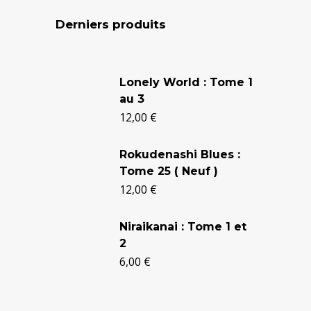
Derniers produits
Le
Le
prix
prix
Lonely World : Tome 1
au 3
initial
actuel
12,00
€
était :
est :
24,90 €.
20,50 €.
Rokudenashi Blues :
Tome 25 ( Neuf )
12,00
€
Niraikanai : Tome 1 et
2
6,00
€