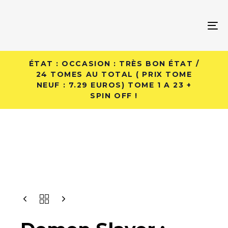
Skip
Skip
links
to
To
primary
na
navigation
Skip
ÉTAT : OCCASION : TRÈS BON ÉTAT /
to
24 TOMES AU TOTAL ( PRIX TOME
NEUF : 7.29 EUROS) TOME 1 A 23 +
content
SPIN OFF !