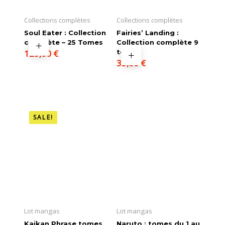
Collections complètes
Collections complètes
Soul Eater : Collection
Fairies’ Landing :
complète – 25 Tomes
Collection complète 9
129,00
€
tomes
35,00
€
SALE!
Lot mangas
Lot mangas
Kaikan Phrase tomes
Naruto : tomes du 1 au