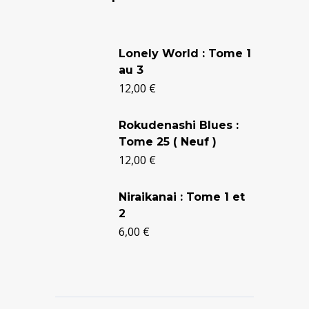
Le
Le
prix
prix
Lonely World : Tome 1
au 3
initial
actuel
12,00
€
était :
est :
24,90 €.
20,50 €.
Rokudenashi Blues :
Tome 25 ( Neuf )
12,00
€
Niraikanai : Tome 1 et
2
6,00
€