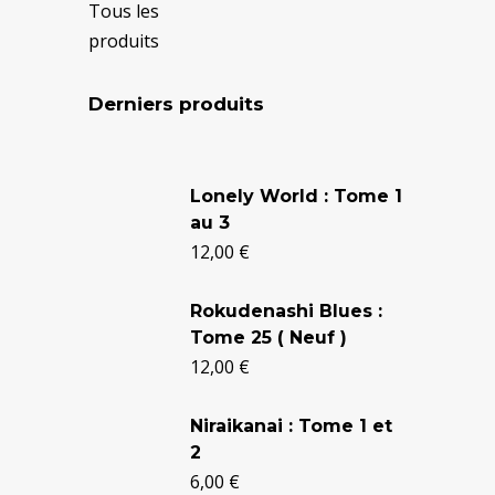
Tous les
produits
Derniers produits
Le
Le
prix
prix
Lonely World : Tome 1
au 3
initial
actuel
12,00
€
était :
est :
24,90 €.
20,50 €.
Rokudenashi Blues :
Tome 25 ( Neuf )
12,00
€
Niraikanai : Tome 1 et
2
6,00
€