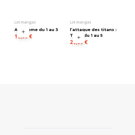
Lot mangas
Lot mangas
AJIN Tome du 1 au 3
l’attaque des titans :
10,00
€
Tome du 1 au 5
20,00
€