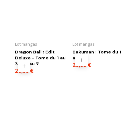
Lot mangas
Lot mangas
Dragon Ball : Edit
Bakuman : Tome du 1
Deluxe – Tome du 1 au
au 5
3 et 5 au 7
20,00
€
20,00
€