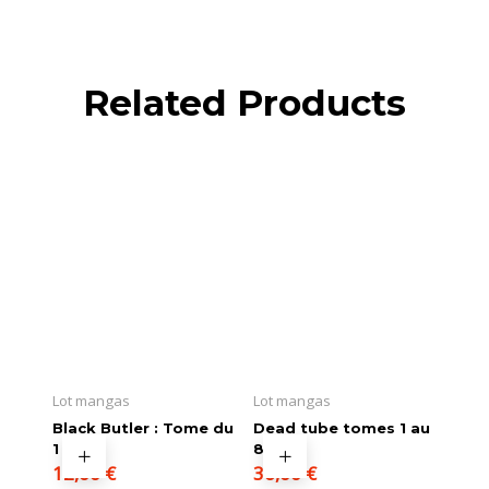
Related Products
Lot mangas
Lot mangas
Black Butler : Tome du
Dead tube tomes 1 au
1 au 4
8
12,00
€
36,00
€