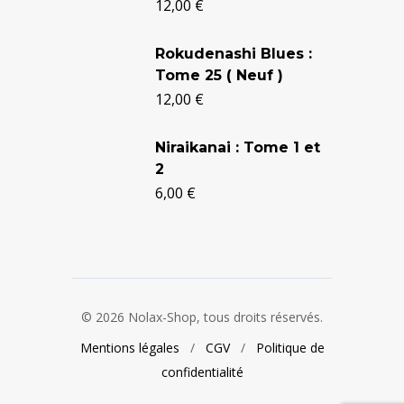
12,00
€
était :
est :
24,90 €.
20,50 €.
Rokudenashi Blues :
Tome 25 ( Neuf )
12,00
€
Niraikanai : Tome 1 et
2
6,00
€
© 2026 Nolax-Shop, tous droits réservés.
Mentions légales
/
CGV
/
Politique de
confidentialité