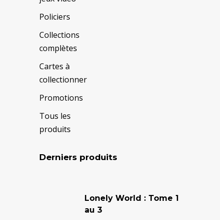
Policiers
Collections
complètes
Cartes à
collectionner
Promotions
Tous les
produits
Derniers produits
Le
Le
prix
prix
Lonely World : Tome 1
au 3
initial
actuel