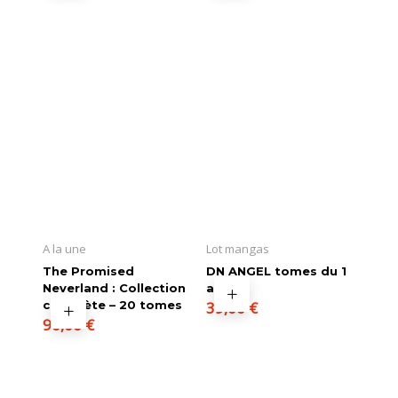
A la une
Lot mangas
The Promised
DN ANGEL tomes du 1
Neverland : Collection
au 11
complète – 20 tomes
39,00
€
90,00
€