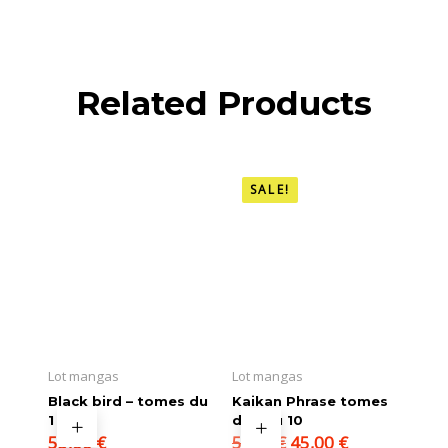
Related Products
SALE!
Lot mangas
Lot mangas
Black bird – tomes du
Kaikan Phrase tomes
1 au 11
du 1 au 10
Le
Le
55,00
€
45,00
€
55,00
€