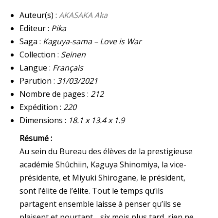
3
QUANTITY
Auteur(s) :
AKASAKA Aka
Editeur :
Pika
Saga :
Kaguya-sama – Love is War
Collection :
Seinen
Langue :
Français
Parution :
31/03/2021
Nombre de pages :
212
Expédition :
220
Dimensions :
18.1 x 13.4 x 1.9
Résumé :
Au sein du Bureau des élèves de la prestigieuse
académie Shûchiin, Kaguya Shinomiya, la vice-
présidente, et Miyuki Shirogane, le président,
sont l’élite de l’élite. Tout le temps qu’ils
partagent ensemble laisse à penser qu’ils se
plaisent et pourtant… six mois plus tard, rien ne