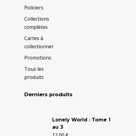
Policiers
Collections
complètes
Cartes à
collectionner
Promotions
Tous les
produits
Derniers produits
Le
Le
prix
prix
Lonely World : Tome 1
au 3
initial
actuel
12,00
€
était :
est :