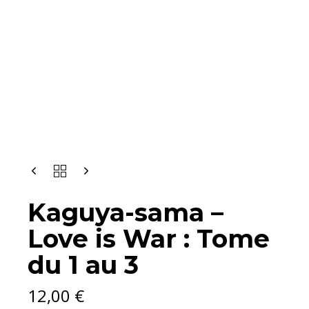
KAGUYA-
SAMA
-
Kaguya-sama –
LOVE
IS
Love is War : Tome
WAR
:
du 1 au 3
TOME
DU
1
12,00
€
AU