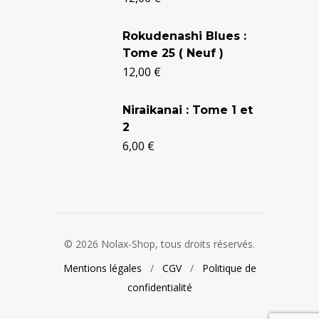
24,90 €.
20,50 €.
Rokudenashi Blues :
Tome 25 ( Neuf )
12,00
€
Niraikanai : Tome 1 et
2
6,00
€
© 2026 Nolax-Shop, tous droits réservés.
Mentions légales
/
CGV
/
Politique de
confidentialité