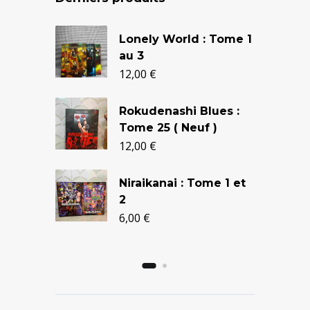
Le
Le
Lonely World : Tome 1
prix
prix
au 3
initial
actuel
12,00
€
était :
est :
Rokudenashi Blues :
24,90 €.
20,50 €.
Tome 25 ( Neuf )
12,00
€
Niraikanai : Tome 1 et
2
6,00
€