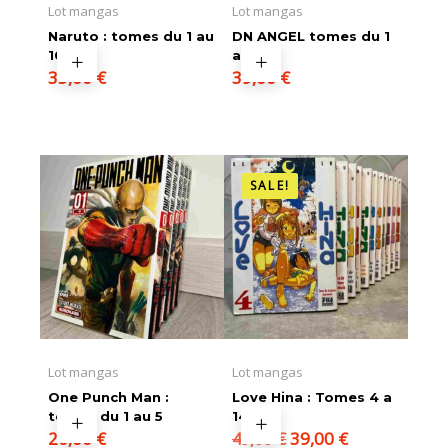
Lot mangas
Lot mangas
Naruto : tomes du 1 au
DN ANGEL tomes du 1
10
au 11
35,00
€
39,00
€
SALE!
Lot mangas
Lot mangas
One Punch Man :
Love Hina : Tomes 4 a
tomes du 1 au 5
14
Le
Le
20,00
€
39,00
€
49,00
€