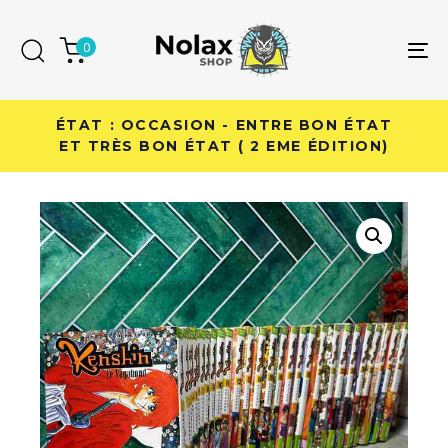
Skip
Skip
links
to
0
To
primary
na
navigation
Skip
ÉTAT : OCCASION - ENTRE BON ÉTAT
to
ET TRÈS BON ÉTAT ( 2 EME ÉDITION)
content