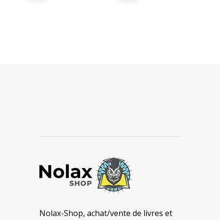
prix
prix
initial
actuel
était :
est :
49,00 €.
39,00 €.
Nolax-Shop, achat/vente de livres et