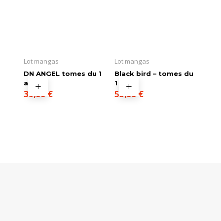
Lot mangas
Lot mangas
DN ANGEL tomes du 1
Black bird – tomes du
au 11
1 au 11
39,00
€
55,00
€