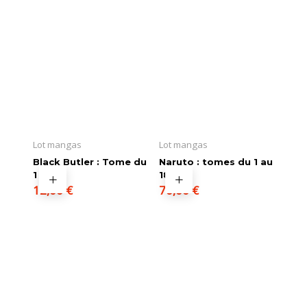
Lot mangas
Lot mangas
Black Butler : Tome du
Naruto : tomes du 1 au
1 au 4
18
12,00
€
70,00
€