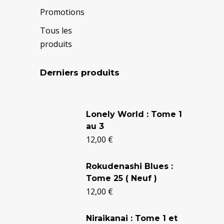
Promotions
Tous les
produits
Derniers produits
Le
Le
prix
prix
Lonely World : Tome 1
au 3
initial
actuel
12,00
€
était :
est :
24,90 €.
20,50 €.
Rokudenashi Blues :
Tome 25 ( Neuf )
12,00
€
Niraikanai : Tome 1 et