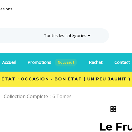
casions
Search
Accueil
Promotions
Rachat
Contact
Nouveau !
ÉTAT : OCCASION - BON ÉTAT ( UN PEU JAUNIT )
é – Collection Complète : 6 Tomes
Le Fru