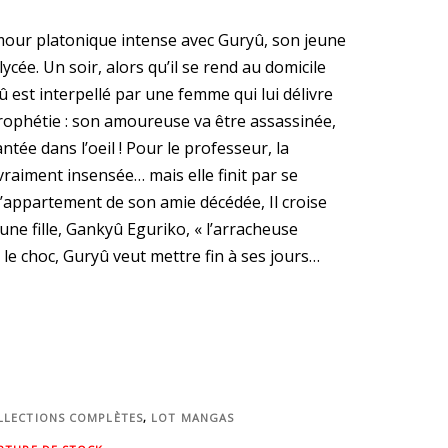
mour platonique intense avec Guryû, son jeune
ycée. Un soir, alors qu’il se rend au domicile
 est interpellé par une femme qui lui délivre
ophétie : son amoureuse va être assassinée,
antée dans l’oeil ! Pour le professeur, la
vraiment insensée… mais elle finit par se
l’appartement de son amie décédée, Il croise
une fille, Gankyû Eguriko, « l’arracheuse
le choc, Guryû veut mettre fin à ses jours…
LLECTIONS COMPLÈTES
,
LOT MANGAS