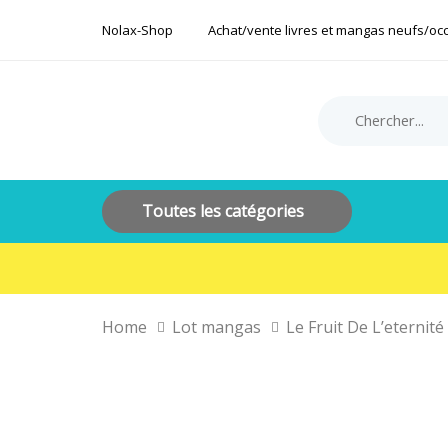
Skip
Skip
Nolax-Shop
Achat/vente livres et mangas neufs/oc
links
to
primary
navigation
Search
Product
Skip
for:
Category:
to
content
Toutes les catégories
Home
Lot mangas
Le Fruit De L’eternit