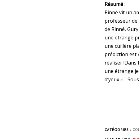
Résumé :
Rinné vit un a
professeur de l
de Rinné, Guryû
une étrange pr
une cuillère pl
prédiction est 
réaliser !Dans 
une étrange je
d’yeux »… Sous 
CATÉGORIES :
CO