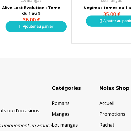
Lot mangas
Lot mangas
Alive Last Evolution : Tome
Negima : tomes du 1 a
du 1 au 9
35,00
€
36,00
€
Ajouter au pani
Ajouter au panier
Catégories
Nolax Shop
Romans
Accueil
fs ou d’occasions.
Mangas
Promotions
Lot mangas
Rachat
ats uniquement en France