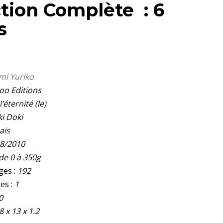
ction Complète : 6
s
mi Yuriko
o Editions
l’éternité (le)
i Doki
ais
8/2010
 de 0 à 350g
ges :
192
es :
1
0
8 x 13 x 1.2