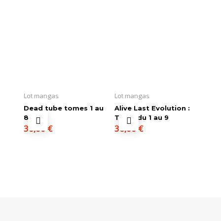
Lot mangas
Lot mangas
Dead tube tomes 1 au
Alive Last Evolution :
8
Tome du 1 au 9
36,00
€
36,00
€