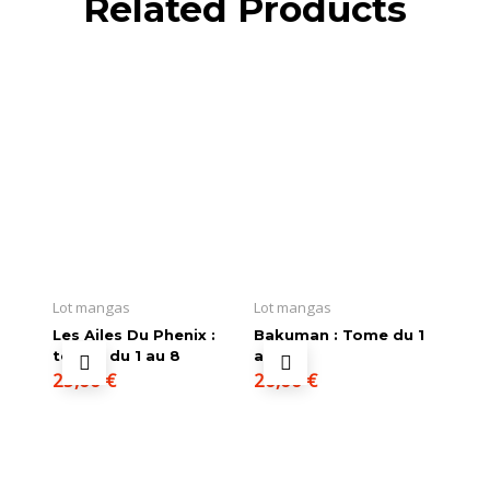
Related Products
Lot mangas
Lot mangas
Les Ailes Du Phenix :
Bakuman : Tome du 1
tomes du 1 au 8
au 5
25,00
€
20,00
€