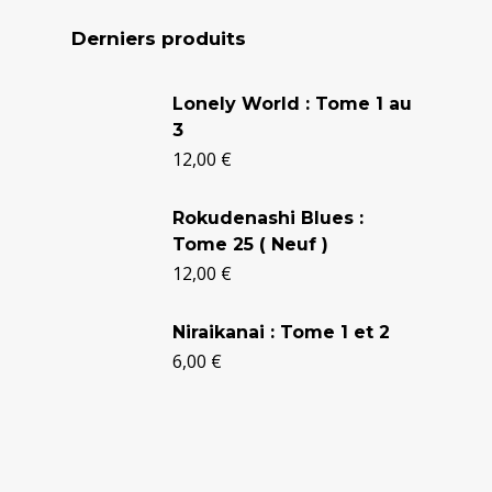
Derniers produits
Le
Le
Lonely World : Tome 1 au
prix
prix
3
initial
actuel
12,00
€
était :
est :
Rokudenashi Blues :
24,90 €.
20,50 €.
Tome 25 ( Neuf )
12,00
€
Niraikanai : Tome 1 et 2
6,00
€