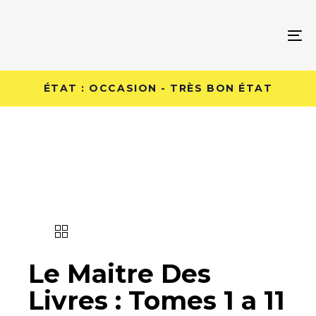
Skip
Skip
links
to
To
primary
na
navigation
Skip
ÉTAT : OCCASION - TRÈS BON ÉTAT
to
content
Le Maitre Des
Livres : Tomes 1 a 11