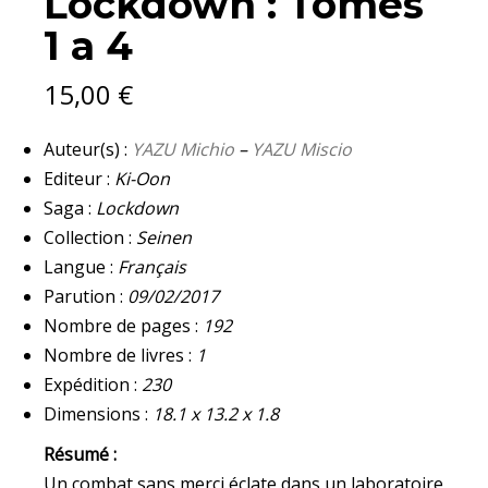
Lockdown : Tomes
A
1 a 4
4
QUANTITY
15,00
€
Auteur(s) :
YAZU Michio
–
YAZU Miscio
Editeur :
Ki-Oon
Saga :
Lockdown
Collection :
Seinen
Langue :
Français
Parution :
09/02/2017
Nombre de pages :
192
Nombre de livres :
1
Expédition :
230
Dimensions :
18.1 x 13.2 x 1.8
Résumé :
Un combat sans merci éclate dans un laboratoire