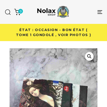
Skip
Skip
links
to
0
To
primary
na
navigation
Skip
ÉTAT : OCCASION - BON ÉTAT (
to
TOME 1 GONDOLÉ , VOIR PHOTOS )
content