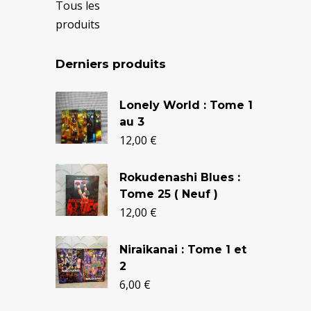
Tous les
produits
Derniers produits
Le
Le
Lonely World : Tome 1
prix
prix
au 3
initial
actuel
12,00
€
était :
est :
Rokudenashi Blues :
24,90 €.
20,50 €.
Tome 25 ( Neuf )
12,00
€
Niraikanai : Tome 1 et
2
6,00
€