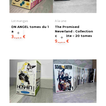
Lot mangas
A la une
DN ANGEL tomes du 1
The Promised
au 11
Neverland : Collection
39,00
€
complète – 20 tomes
90,00
€