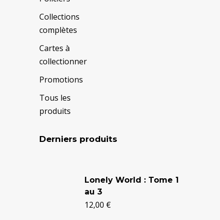
Collections
complètes
Cartes à
collectionner
Promotions
Tous les
produits
Derniers produits
Le
Le
prix
prix
Lonely World : Tome 1
au 3
initial
actuel
12,00
€
était :
est :
24,90 €.
20,50 €.