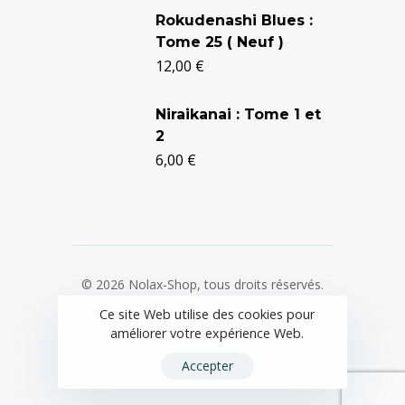
Rokudenashi Blues :
Tome 25 ( Neuf )
12,00
€
Niraikanai : Tome 1 et
2
6,00
€
© 2026 Nolax-Shop, tous droits réservés.
Ce site Web utilise des cookies pour
Mentions légales
/
CGV
/
Politique de
améliorer votre expérience Web.
confidentialité
Accepter