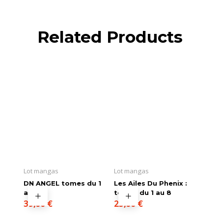
Related Products
Lot mangas
Lot mangas
DN ANGEL tomes du 1
Les Ailes Du Phenix :
au 11
tomes du 1 au 8
39,00
€
25,00
€