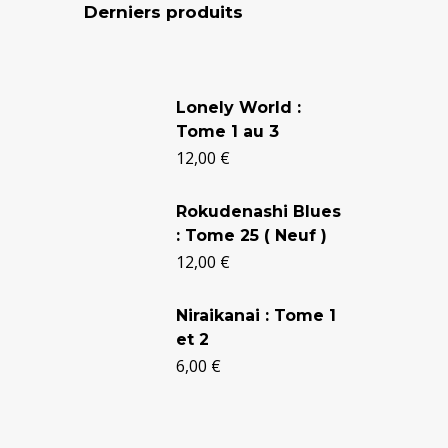
Derniers produits
Le
Le
L
prix
prix
T
Lonely World :
initial
actuel
T
Tome 1 au 3
1
était :
est :
12,00
€
24,90 €.
20,50 €.
D
Rokudenashi Blues
c
: Tome 25 ( Neuf )
12,00
€
1
Niraikanai : Tome 1
B
et 2
P
6,00
€
N
2