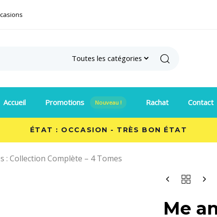
ccasions
Search
Accueil
Promotions
Rachat
Contact
Nouveau !
ÉTAT : OCCASION - TRÈS BON ÉTAT
s : Collection Complète – 4 Tomes
Me an