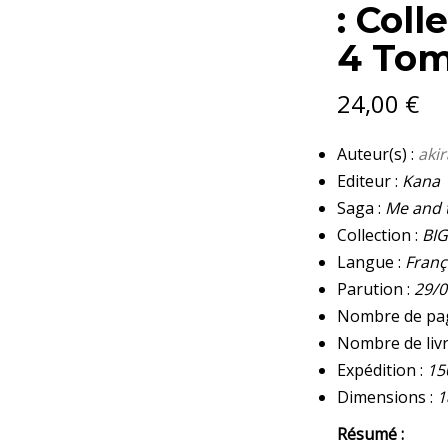
: Coll
4 To
24,00
€
Auteur(s) :
aki
Editeur :
Kana
Saga :
Me and t
Collection :
BI
Langue :
Franç
Parution :
29/0
Nombre de pa
Nombre de livr
Expédition :
15
Dimensions :
1
Résumé :