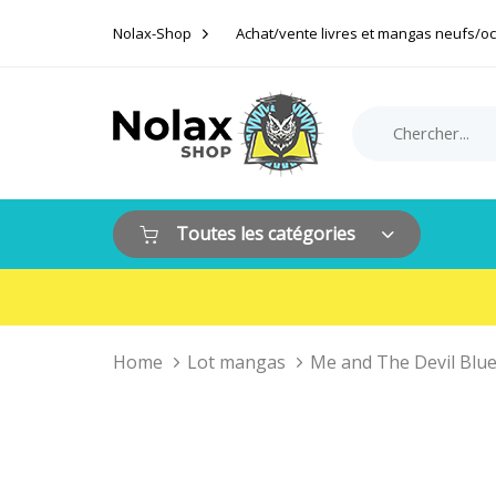
Skip
Skip
Nolax-Shop
Achat/vente livres et mangas neufs/o
links
to
primary
navigation
Search
Product
Skip
for:
Category:
to
content
Toutes les catégories
Home
Lot mangas
Me and The Devil Blue