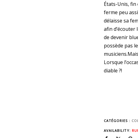
États-Unis, fin
ferme peu assid
délaisse sa fe
afin d’écouter 
de devenir blu
possède pas le 
musiciens.Mais
Lorsque l’occa
diable ?!
CATÉGORIES :
CO
AVAILABILITY:
RU