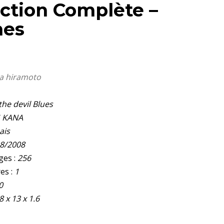
ection Complète –
mes
ra hiramoto
he devil Blues
G KANA
ais
8/2008
ges :
256
es :
1
0
8 x 13 x 1.6