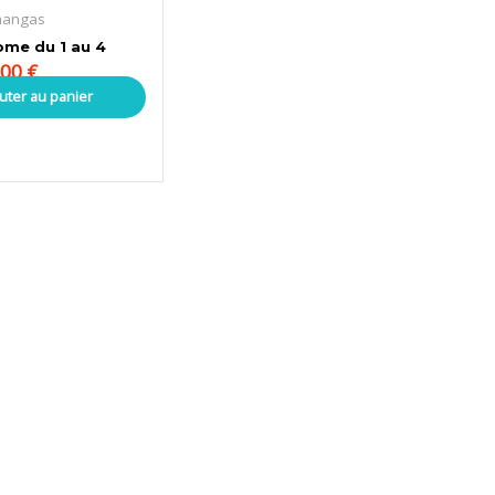
mangas
ome du 1 au 4
,00
€
uter au panier