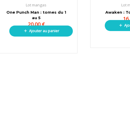
Lot mangas
Lot 
One Punch Man : tomes du 1
Awaken : T
au 5
16
20,00
€
Ajo
Ajouter au panier