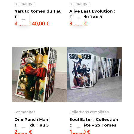
Lot mangas
Lot mangas
Naruto tomes du 1 au
Alive Last Evolution :
11
Tome du 1 au 9
Le
Le
40,00
€
36,00
€
44,00
€
prix
prix
initial
actuel
était :
est :
44,00 €.
40,00 €.
Lot mangas
Collections complètes
One Punch Man :
Soul Eater : Collection
tomes du 1 au 5
complète – 25 Tomes
20,00
€
129,00
€