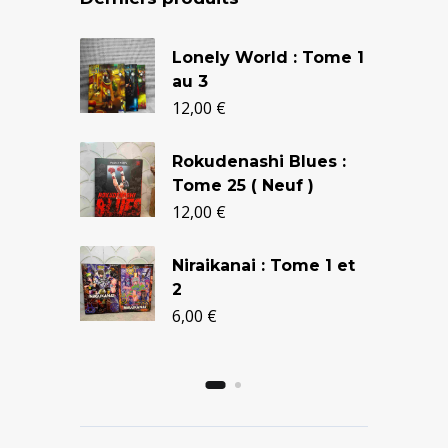
Le
Le
Lonely World : Tome 1
prix
prix
au 3
initial
actuel
12,00
€
était :
est :
Rokudenashi Blues :
24,90 €.
20,50 €.
Tome 25 ( Neuf )
12,00
€
Niraikanai : Tome 1 et
2
6,00
€