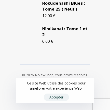
Rokudenashi Blues :
Tome 25 ( Neuf )
12,00
€
Niraikanai : Tome 1 et
2
6,00
€
© 2026 Nolax-Shop, tous droits réservés.
Ce site Web utilise des cookies pour
Mentions légales
/
CGV
/
Politique de
améliorer votre expérience Web.
confidentialité
Accepter