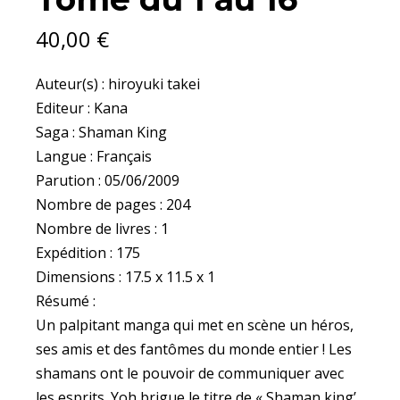
AU
16
40,00
€
QUANTITY
Auteur(s) : hiroyuki takei
Editeur : Kana
Saga : Shaman King
Langue : Français
Parution : 05/06/2009
Nombre de pages : 204
Nombre de livres : 1
Expédition : 175
Dimensions : 17.5 x 11.5 x 1
Résumé :
Un palpitant manga qui met en scène un héros,
ses amis et des fantômes du monde entier ! Les
shamans ont le pouvoir de communiquer avec
les esprits. Yoh brigue le titre de « Shaman king’.