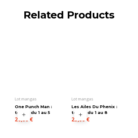
Related Products
Lot mangas
Lot mangas
One Punch Man :
Les Ailes Du Phenix :
tomes du 1 au 5
tomes du 1 au 8
20,00
€
25,00
€