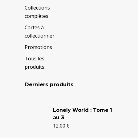
Collections
complètes
Cartes à
collectionner
Promotions
Tous les
produits
Derniers produits
Le
Le
prix
prix
Lonely World : Tome 1
au 3
initial
actuel
12,00
€
était :
est :
24,90 €.
20,50 €.