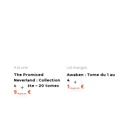
A la une
Lot mangas
The Promised
Awaken : Tome du 1 au
Neverland : Collection
4
complète – 20 tomes
16,00
€
90,00
€