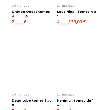
Lot mangas
Lot mangas
Dragon Quest tomes
Love Hina : Tomes 4 a
du 1 au 6
14
Le
Le
22,00
€
39,00
€
49,00
€
prix
prix
initial
actuel
était :
est :
49,00 €.
39,00 €.
Lot mangas
Lot mangas
Dead tube tomes 1 au
Negima : tomes du 1
8
au 10