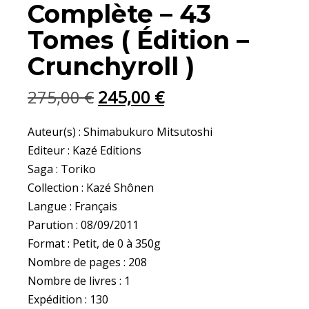
était :
est :
Complète – 43
275,00 €.
245,00 €.
Tomes ( Édition –
Crunchyroll )
275,00
€
245,00
€
Auteur(s) : Shimabukuro Mitsutoshi
Editeur : Kazé Editions
Saga : Toriko
Collection : Kazé Shônen
Langue : Français
Parution : 08/09/2011
Format : Petit, de 0 à 350g
Nombre de pages : 208
Nombre de livres : 1
Expédition : 130