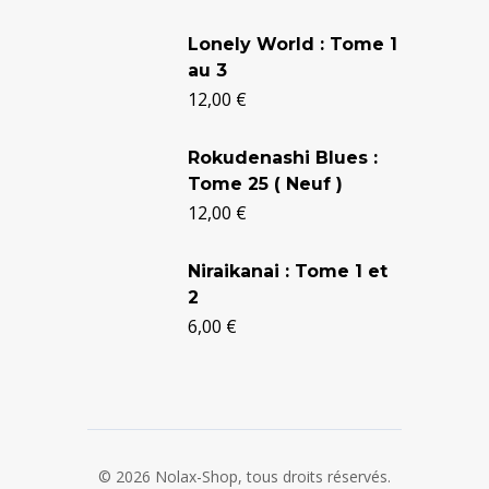
Le
Le
prix
prix
Lonely World : Tome 1
au 3
initial
actuel
12,00
€
était :
est :
24,90 €.
20,50 €.
Rokudenashi Blues :
Tome 25 ( Neuf )
12,00
€
Niraikanai : Tome 1 et
2
6,00
€
© 2026 Nolax-Shop, tous droits réservés.