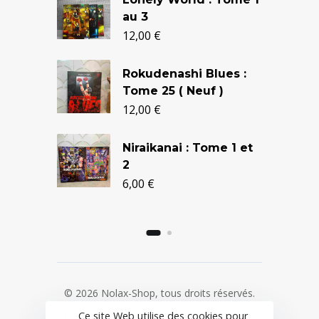
prix
prix
au 3
initial
actuel
12,00
€
était :
est :
Rokudenashi Blues :
24,90 €.
20,50 €.
Tome 25 ( Neuf )
12,00
€
Niraikanai : Tome 1 et
2
6,00
€
© 2026 Nolax-Shop, tous droits réservés.
Ce site Web utilise des cookies pour
Mentions légales
/
CGV
/
Politique de