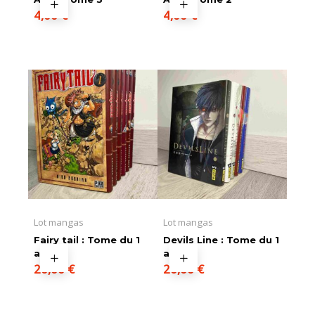
4,00
€
4,00
€
Lot mangas
Lot mangas
Fairy tail : Tome du 1
Devils Line : Tome du 1
au 6
au 5
20,00
€
20,00
€