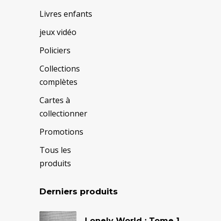
Livres enfants
jeux vidéo
Policiers
Collections
complètes
Cartes à
collectionner
Promotions
Tous les
produits
Derniers produits
Le
Le
Lonely World : Tome 1