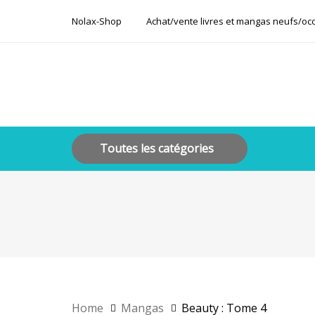
Skip
Skip
Nolax-Shop
Achat/vente livres et mangas neufs/oc
links
to
primary
navigation
Skip
to
content
Toutes les catégories
Home
Mangas
Beauty : Tome 4