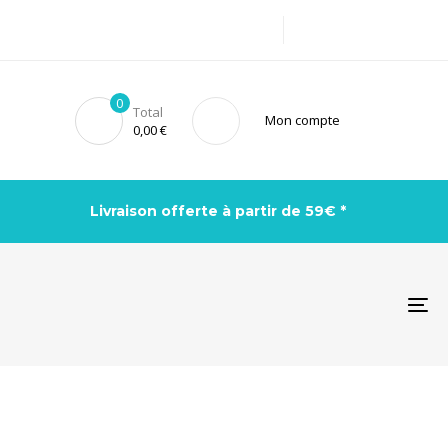
0
Total
Mon compte
0,00
€
Livraison offerte à partir de 59€ *
To
na