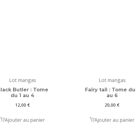
Lot mangas
Lot mangas
lack Butler : Tome
Fairy tail : Tome du
du 1 au 4
au 6
12,00
€
20,00
€
Ajouter au panier
Ajouter au panier