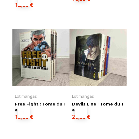
12,00
€
Lot mangas
Lot mangas
Free Fight : Tome du 1
Devils Line : Tome du 1
au 4
au 5
15,00
€
20,00
€