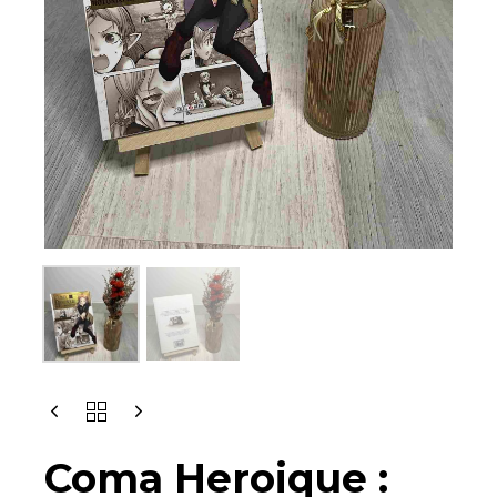
COMA
HEROIQUE
:
Coma Heroique :
TOME
1