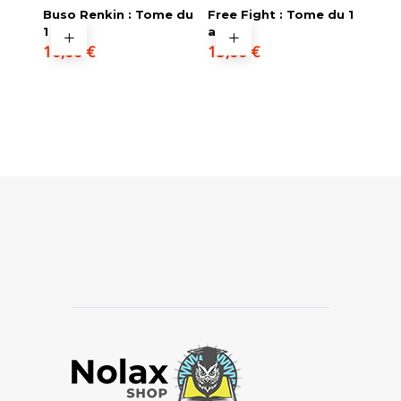
Buso Renkin : Tome du
Free Fight : Tome du 1
1 au 3
au 4
10,00
€
15,00
€