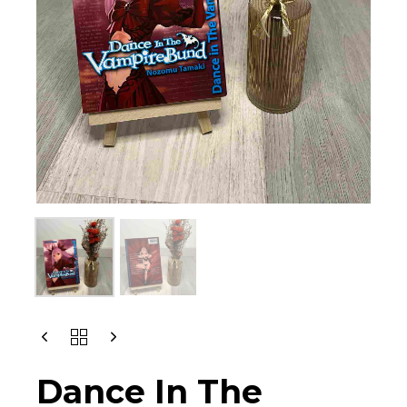
DANCE
IN
THE
Dance In The
VAMPIRE
BUND