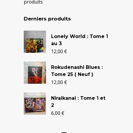
produits
Derniers produits
Le
Le
Lonely World : Tome 1
prix
prix
au 3
initial
actuel
12,00
€
était :
est :
Rokudenashi Blues :
24,90 €.
20,50 €.
Tome 25 ( Neuf )
12,00
€
Niraikanai : Tome 1 et
2
6,00
€