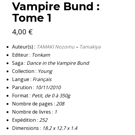
Vampire Bund :
:
TOME
Tome 1
1
QUANTITY
4,00
€
Auteur(s) :
TAMAKI Nozomu
–
Tamakiya
Editeur :
Tonkam
Saga :
Dance in the Vampire Bund
Collection :
Young
Langue :
Français
Parution :
10/11/2010
Format :
Petit, de 0 à 350g
Nombre de pages :
208
Nombre de livres :
1
Expédition :
252
Dimensions :
18.2 x 12.7 x 1.4