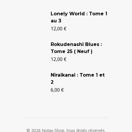
Le
Le
prix
prix
Lonely World : Tome 1
au 3
initial
actuel
12,00
€
était :
est :
24,90 €.
20,50 €.
Rokudenashi Blues :
Tome 25 ( Neuf )
12,00
€
Niraikanai : Tome 1 et
2
6,00
€
© 2026 Nolax-Shop, tous droits réservés.