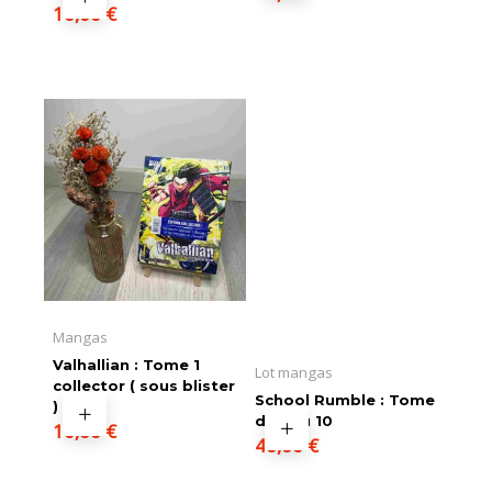
10,00
€
Mangas
Valhallian : Tome 1
Lot mangas
collector ( sous blister
School Rumble : Tome
)
du 1 au 10
10,00
€
40,00
€