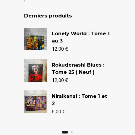
Derniers produits
Le
Le
Lonely World : Tome 1
prix
prix
au 3
initial
actuel
12,00
€
était :
est :
Rokudenashi Blues :
24,90 €.
20,50 €.
Tome 25 ( Neuf )
12,00
€
Niraikanai : Tome 1 et
2
6,00
€