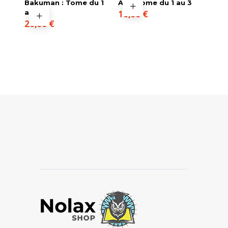
Bakuman : Tome du 1
AJIN Tome du 1 au 3
au 5
10,00
€
20,00
€