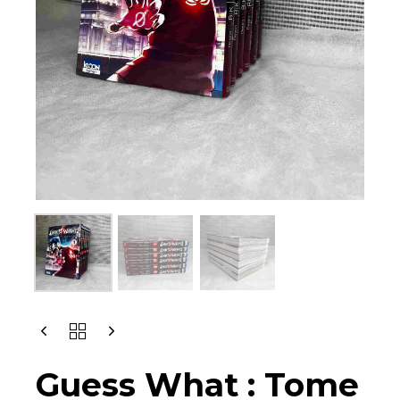
GUESS
WHAT
:
Guess What : Tome
TOME
1