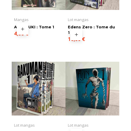
Mangas
Lot mangas
AKATSUKI : Tome 1
Edens Zero : Tome du
4,00
€
1 au 3
10,00
€
Lot mangas
Lot mangas