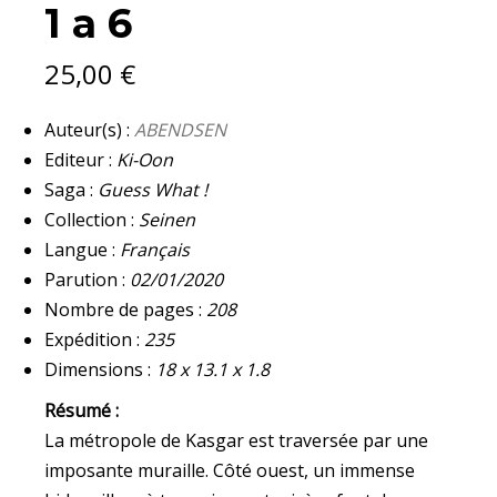
1 a 6
A
6
QUANTITY
25,00
€
Auteur(s) :
ABENDSEN
Editeur :
Ki-Oon
Saga :
Guess What !
Collection :
Seinen
Langue :
Français
Parution :
02/01/2020
Nombre de pages :
208
Expédition :
235
Dimensions :
18 x 13.1 x 1.8
Résumé :
La métropole de Kasgar est traversée par une
imposante muraille. Côté ouest, un immense