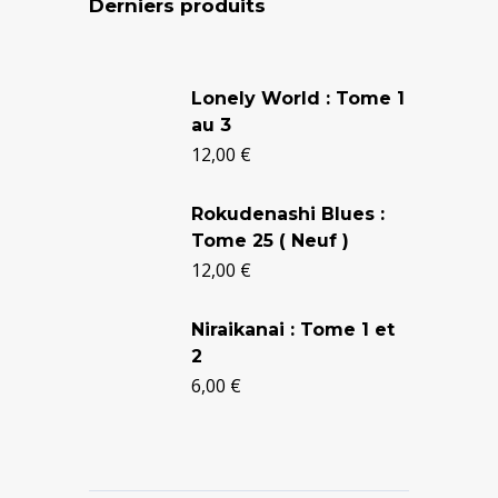
Derniers produits
Le
Le
prix
prix
Lonely World : Tome 1
au 3
initial
actuel
12,00
€
était :
est :
24,90 €.
20,50 €.
Rokudenashi Blues :
Tome 25 ( Neuf )
12,00
€
Niraikanai : Tome 1 et
2
6,00
€