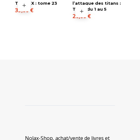
Triage X : tome 23
l’attaque des titans :
35,00
€
Tome du 1 au 5
20,00
€
Nolax-Shop, achat/vente de livres et