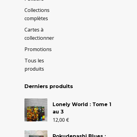
Collections
complètes
Cartes à
collectionner
Promotions
Tous les
produits
Derniers produits
Le
Le
Lonely World : Tome 1
prix
prix
au 3
initial
actuel
12,00
€
était :
est :
Rokudenashi Blues :
24,90 €.
20,50 €.