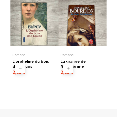
Romans
Romans
L’orpheline du bois
La grange de
des Loups
Rochebrune
2,00
€
2,00
€