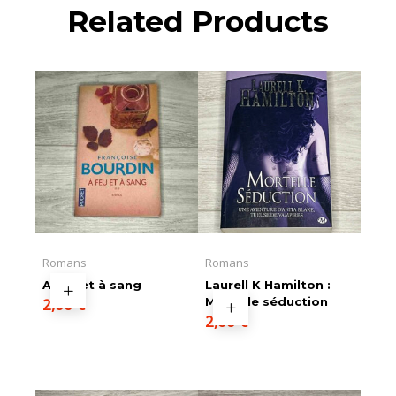
Related Products
Romans
Romans
A feu et à sang
Laurell K Hamilton :
2,00
€
Mortelle séduction
2,00
€