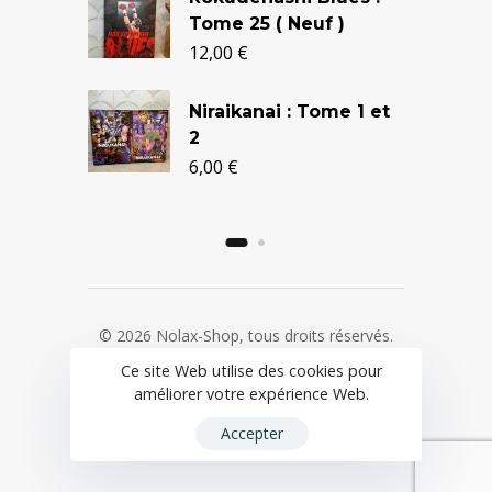
Tome 25 ( Neuf )
12,00
€
Niraikanai : Tome 1 et
2
6,00
€
© 2026 Nolax-Shop, tous droits réservés.
Ce site Web utilise des cookies pour
Mentions légales
/
CGV
/
Politique de
améliorer votre expérience Web.
confidentialité
Accepter