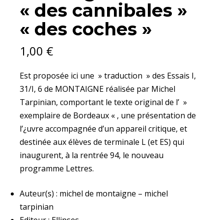
« des cannibales »
COCHES"
QUANTITY
« des coches »
1,00
€
Est proposée ici une » traduction » des Essais I,
31/I, 6 de MONTAIGNE réalisée par Michel
Tarpinian, comportant le texte original de l’ »
exemplaire de Bordeaux « , une présentation de
l’¿uvre accompagnée d’un appareil critique, et
destinée aux élèves de terminale L (et ES) qui
inaugurent, à la rentrée 94, le nouveau
programme Lettres.
Auteur(s) : michel de montaigne – michel
tarpinian