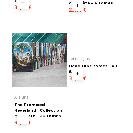
tomes
complète – 6 tomes
35,00
€
29,00
€
Lot mangas
Dead tube tomes 1 au
8
36,00
€
A la une
The Promised
Neverland : Collection
complète – 20 tomes
90,00
€