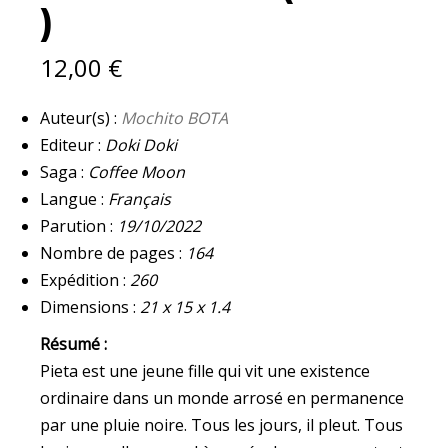
)
(
NEUF
)
12,00
€
QUANTITY
Auteur(s) :
Mochito BOTA
Editeur :
Doki Doki
Saga :
Coffee Moon
Langue :
Français
Parution :
19/10/2022
Nombre de pages :
164
Expédition :
260
Dimensions :
21 x 15 x 1.4
Résumé :
Pieta est une jeune fille qui vit une existence
ordinaire dans un monde arrosé en permanence
par une pluie noire. Tous les jours, il pleut. Tous