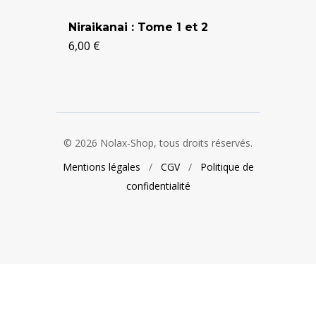
Niraikanai : Tome 1 et 2
Berserk
Tome 5 
6,00
€
24,90
€
© 2026 Nolax-Shop, tous droits réservés.
Mentions légales
/
CGV
/
Politique de
confidentialité