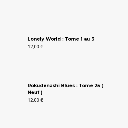
Le
Le
prix
prix
initial
actuel
était :
est :
Le Chie
24,90 €.
20,50 €.
Lonely World : Tome 1 au 3
Taniguc
12,00
€
10,00
€
Rokudenashi Blues : Tome 25 (
Doubt -
Neuf )
4 Tom
12,00
€
16,00
€