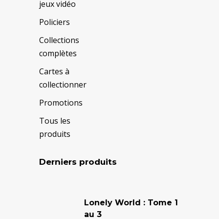
jeux vidéo
Policiers
Collections
complètes
Cartes à
collectionner
Promotions
Tous les
produits
Derniers produits
Le
Le
prix
prix
Lonely World : Tome 1
au 3
initial
actuel