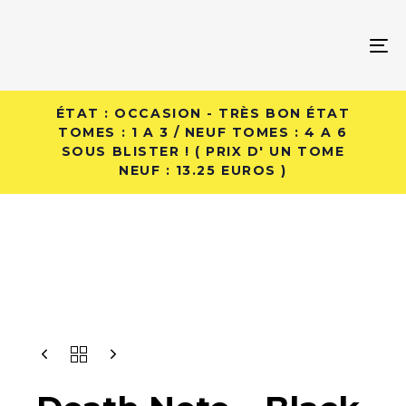
Skip
Skip
links
to
To
primary
na
navigation
Skip
ÉTAT : OCCASION - TRÈS BON ÉTAT
to
TOMES : 1 A 3 / NEUF TOMES : 4 A 6
SOUS BLISTER ! ( PRIX D' UN TOME
content
NEUF : 13.25 EUROS )