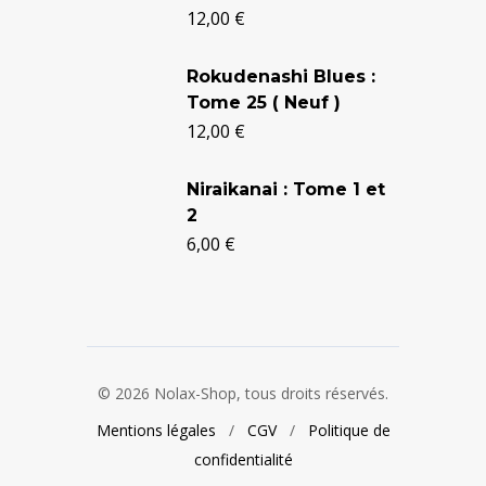
12,00
€
était :
est :
24,90 €.
20,50 €.
Rokudenashi Blues :
Tome 25 ( Neuf )
12,00
€
Niraikanai : Tome 1 et
2
6,00
€
© 2026 Nolax-Shop, tous droits réservés.
Mentions légales
/
CGV
/
Politique de
confidentialité