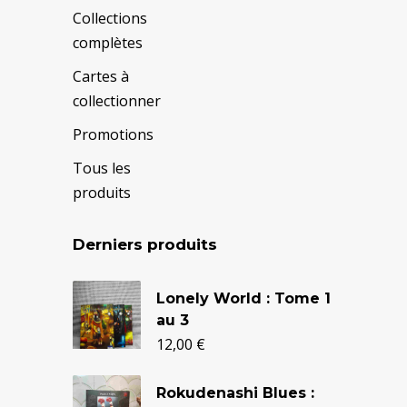
Collections
complètes
Cartes à
collectionner
Promotions
Tous les
produits
Derniers produits
Le
Le
Lonely World : Tome 1
prix
prix
au 3
initial
actuel
12,00
€
était :
est :
Rokudenashi Blues :
24,90 €.
20,50 €.