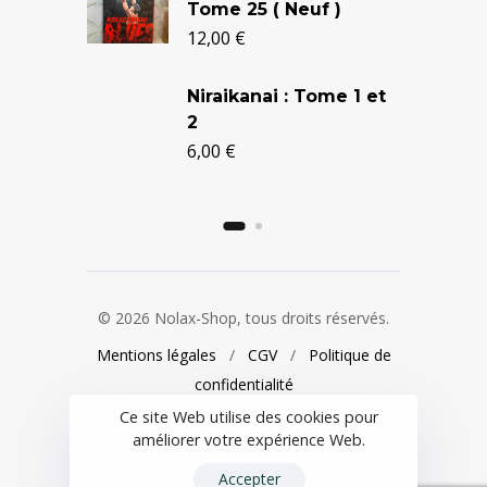
Tome 25 ( Neuf )
12,00
€
Niraikanai : Tome 1 et
2
6,00
€
Berserk
Tome 5 
24,90
€
© 2026 Nolax-Shop, tous droits réservés.
Mentions légales
/
CGV
/
Politique de
confidentialité
Ce site Web utilise des cookies pour
améliorer votre expérience Web.
Accepter