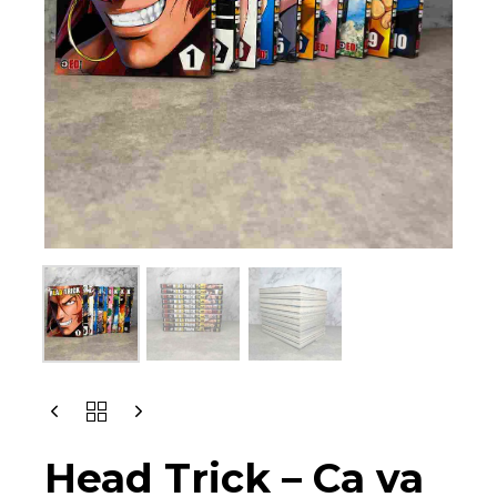
HEAD
TRICK
-
Head Trick – Ca va
CA
VA