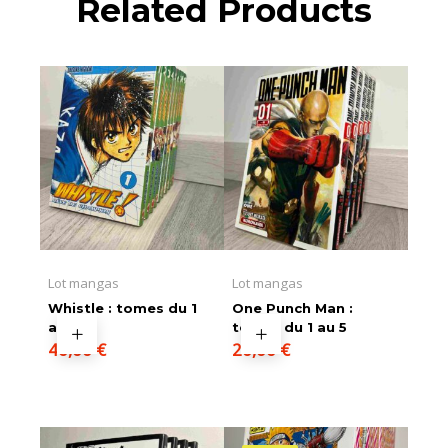
Related Products
Lot mangas
Lot mangas
Whistle : tomes du 1
One Punch Man :
au 9
tomes du 1 au 5
40,00
€
20,00
€