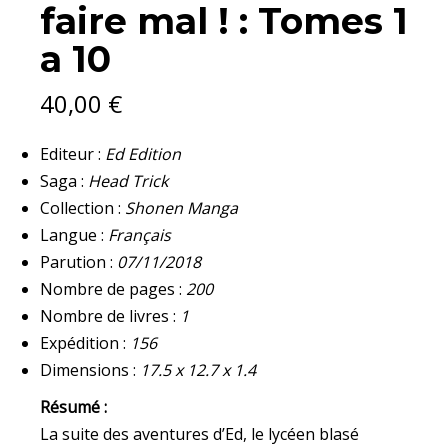
faire mal ! : Tomes 1
FAIRE
MAL
a 10
!
:
TOMES
40,00
€
1
A
10
Editeur :
Ed Edition
QUANTITY
Saga :
Head Trick
Collection :
Shonen Manga
Langue :
Français
Parution :
07/11/2018
Nombre de pages :
200
Nombre de livres :
1
Expédition :
156
Dimensions :
17.5 x 12.7 x 1.4
Résumé :
La suite des aventures d’Ed, le lycéen blasé