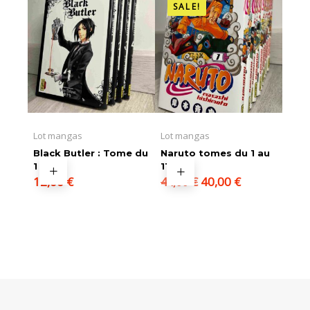
SALE!
Lot mangas
Lot mangas
Black Butler : Tome du
Naruto tomes du 1 au
1 au 4
11
Le
Le
12,00
€
40,00
€
44,00
€
prix
prix
initial
actuel
était :
est :
44,00 €.
40,00 €.