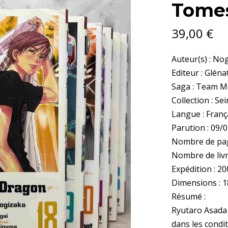
Tomes
39,00
€
Auteur(s) : No
Editeur : Gléna
Saga : Team M
Collection : S
Langue : Franç
Parution : 09/
Nombre de pag
Nombre de livr
Expédition : 20
Dimensions : 18
Résumé :
Ryutaro Asada 
dans les conditi