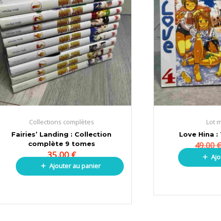
était :
est :
49,00 €.
39,00 €.
Collections complètes
Lot 
Fairies’ Landing : Collection
Love Hina :
complète 9 tomes
49,00
35,00
€
Ajo
Ajouter au panier