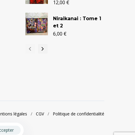
c
12,00
€
1
Niraikanai : Tome 1
et 2
B
6,00
€
P
N
2
ntions légales
/
CGV
/
Politique de confidentialité
ccepter