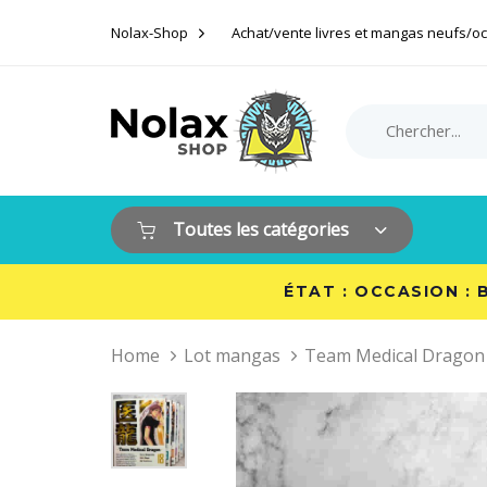
Skip
Skip
Nolax-Shop
Achat/vente livres et mangas neufs/o
links
to
primary
navigation
Search
Product
Skip
for:
Category:
to
content
Toutes les catégories
ÉTAT : OCCASION : 
Home
Lot mangas
Team Medical Dragon 