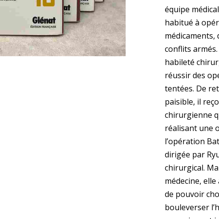
équipe médical
habitué à opér
médicaments, 
conflits armés.
habileté chiru
réussir des op
tentées. De ret
paisible, il reç
chirurgienne q
réalisant une o
l’opération Bat
dirigée par Ryu
chirurgical. M
médecine, elle
de pouvoir cho
bouleverser l’h