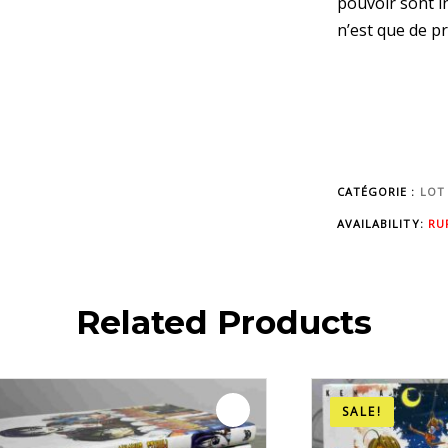
pouvoir sont i
n’est que de pr
CATÉGORIE :
LOT
AVAILABILITY:
RU
Related Products
Le
Le
SALE!
prix
prix
initial
actuel