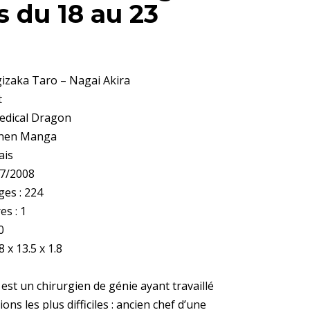
 du 18 au 23
gizaka Taro – Nagai Akira
t
edical Dragon
einen Manga
ais
07/2008
es : 224
es : 1
0
 x 13.5 x 1.8
est un chirurgien de génie ayant travaillé
ons les plus difficiles : ancien chef d’une