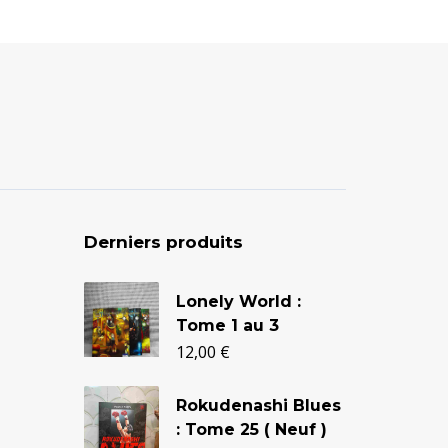
Derniers produits
Le
Le
Lonely World :
L
prix
prix
Tome 1 au 3
T
initial
actuel
T
12,00
€
1
était :
est :
Rokudenashi Blues
24,90 €.
20,50 €.
: Tome 25 ( Neuf )
D