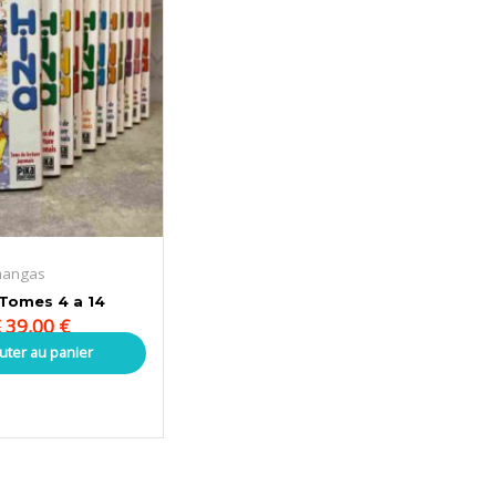
mangas
 Tomes 4 a 14
39,00
€
€
uter au panier