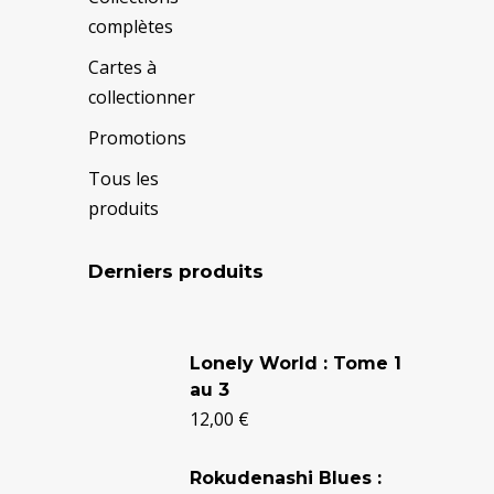
complètes
Cartes à
collectionner
Promotions
Tous les
produits
Derniers produits
Le
Le
prix
prix
Lonely World : Tome 1
au 3
initial
actuel
12,00
€
était :
est :
24,90 €.
20,50 €.
Rokudenashi Blues :