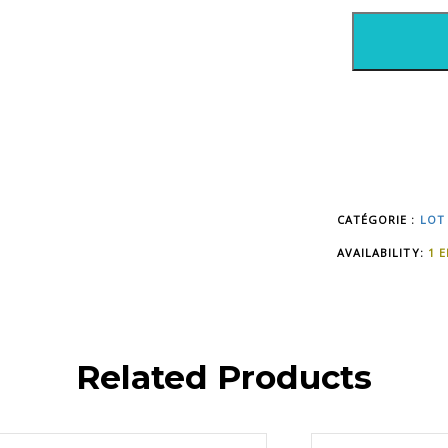
ZETMAN
:
TOMES
DU
1
AU
15
QUANTITY
CATÉGORIE :
LOT
AVAILABILITY:
1 
Related Products