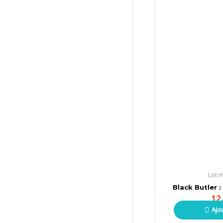
Lot 
Black Butler 
12
Ajo