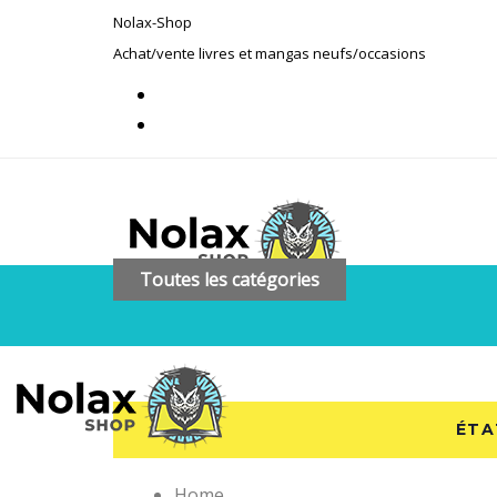
Skip
Skip
Nolax-Shop
links
to
Achat/vente livres et mangas neufs/occasions
primary
navigation
Skip
to
content
Toutes les catégories
ÉTA
Home