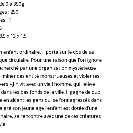
 de 0 à 350g
es : 250
es : 1
5
.5 x 13 x 1.5
un enfant ordinaire, il porte sur le dos de sa
ue circulaire. Pour une raison que l’on ignore
 recherché par une organisation mystérieuse
éliminer des entité monstrueuses et violentes
ers ».Jin vit avec un vieil homme, qui l’élève
dans les bas fonds de la ville. Il gagne de quoi
e en aidant les gens qui se font agressés dans
malgré son jeune age l’enfant est dotée d’une
inaire, sa rencontre avec une de ces créatures
vie…