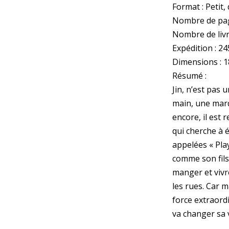
Format : Petit,
Nombre de pag
Nombre de livr
Expédition : 24
Dimensions : 18
Résumé :
Jin, n’est pas 
main, une marq
encore, il est
qui cherche à 
appelées « Play
comme son fils 
manger et vivr
les rues. Car 
force extraord
va changer sa 