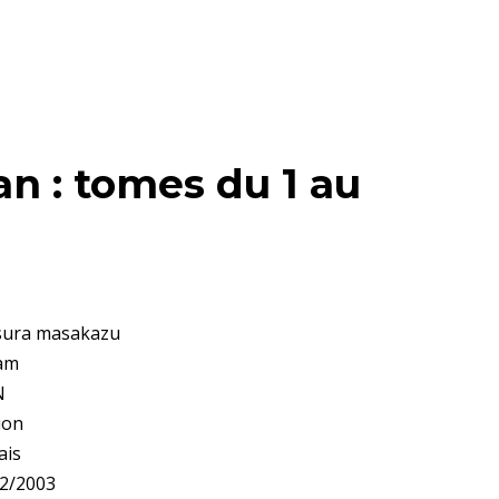
n : tomes du 1 au
tsura masakazu
kam
N
ion
ais
12/2003