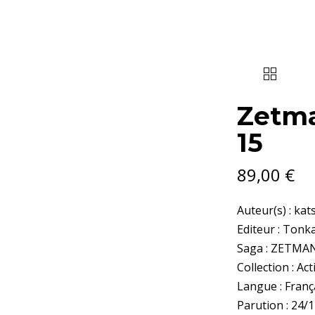
Zetma
15
89,00
€
Auteur(s) : ka
Editeur : Ton
Saga : ZETMA
Collection : Act
Langue : Franç
Parution : 24/